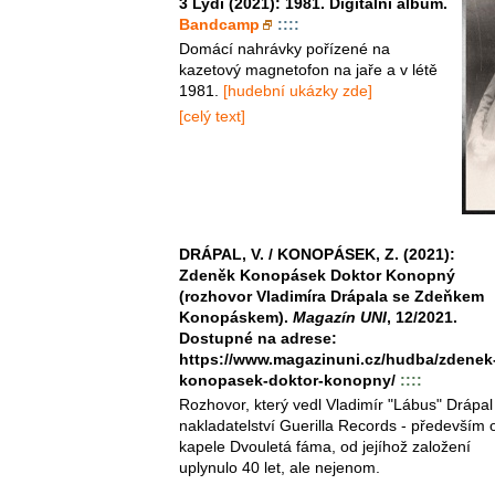
3 Lydi (2021): 1981. Digitální album.
Bandcamp
::::
Domácí nahrávky pořízené na
kazetový magnetofon na jaře a v létě
1981.
[hudební ukázky zde]
[celý text]
DRÁPAL, V. / KONOPÁSEK, Z. (2021):
Zdeněk Konopásek Doktor Konopný
(rozhovor Vladimíra Drápala se Zdeňkem
Konopáskem).
Magazín UNI
, 12/2021.
Dostupné na adrese:
https://www.magazinuni.cz/hudba/zdenek
konopasek-doktor-konopny/
::::
Rozhovor, který vedl Vladimír "Lábus" Drápal
nakladatelství Guerilla Records - především 
kapele Dvouletá fáma, od jejíhož založení
uplynulo 40 let, ale nejenom.