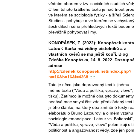
vědním oborem v tzv. sociálních studiích věd
Cílem tohoto krátkého textu je načrtnout pros
ve kterém se sociologie fyziky - a šířeji Scien
Studies - pohybuje a ve kterém se v chystan
šesti dílech série přehledových textů budeme
převážně pohybovat i my.
KONOPÁSEK, Z. (2022): Konopásek kontr
Latour: Barša má vidiny pistolníků a z
vlastních kvérů se mu ještě kouří. Blog
Zdeňka Konopáska, 14. 8. 2022. Dostupn
adrese
http://zdenek.konopasek.net/index.php?
m=16&b=16&i=4368
::::
Toto je něco jako doprovodný text k jinému
mému textu ("Věda a politika, vpravo, vlevo",
tisku). Zatímco je možné oba tyto dokumenty 
nedává moc smysl číst zde předkládaný text
jiného článku, na který oba zmíněné texty rea
elaborátu o Bruno Latourovi a o mém vztahu
sociologie emancipace: Latour vs. Boltanski",
"Věda a politika, vpravo, vlevo" polemizuji s t
političnost a angažovanost vědy, zde jen pom