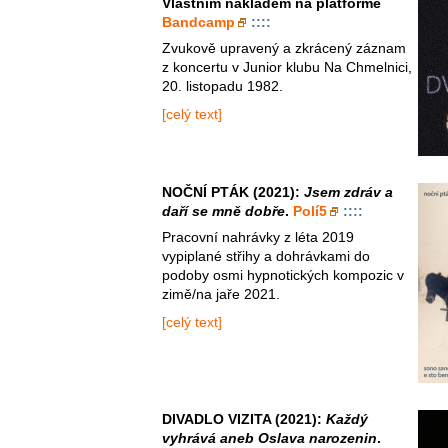
Vlastním nákladem na platformě
Bandcamp
::::
Zvukově upravený a zkrácený záznam
z koncertu v Junior klubu Na Chmelnici,
20. listopadu 1982.
[celý text]
NOČNÍ PTÁK (2021):
Jsem zdráv a
daří se mně dobře
.
Polí5
::::
Pracovní nahrávky z léta 2019
vypiplané střihy a dohrávkami do
podoby osmi hypnotických kompozic v
zimě/na jaře 2021.
[celý text]
DIVADLO VIZITA (2021):
Každý
vyhrává aneb Oslava narozenin
.