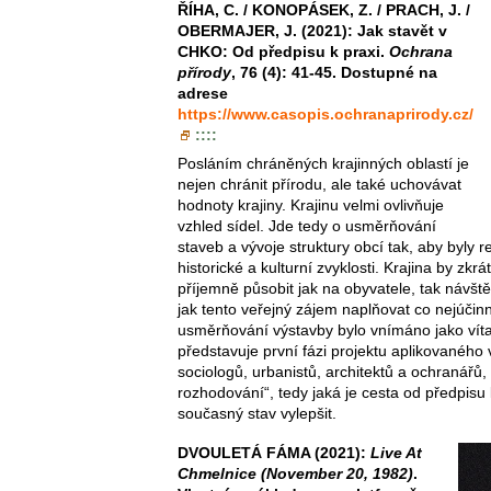
ŘÍHA, C. / KONOPÁSEK, Z. / PRACH, J. /
OBERMAJER, J. (2021): Jak stavět v
CHKO: Od předpisu k praxi.
Ochrana
přírody
, 76 (4): 41-45. Dostupné na
adrese
https://www.casopis.ochranaprirody.cz/
::::
Posláním chráněných krajinných oblastí je
nejen chránit přírodu, ale také uchovávat
hodnoty krajiny. Krajinu velmi ovlivňuje
vzhled sídel. Jde tedy o usměrňování
staveb a vývoje struktury obcí tak, aby byly 
historické a kulturní zvyklosti. Krajina by zkr
příjemně působit jak na obyvatele, tak návšt
jak tento veřejný zájem naplňovat co nejúčinn
usměrňování výstavby bylo vnímáno jako víta
představuje první fázi projektu aplikovaného
sociologů, urbanistů, architektů a ochranářů, 
rozhodování“, tedy jaká je cesta od předpisu k
současný stav vylepšit.
DVOULETÁ FÁMA (2021):
Live At
Chmelnice (November 20, 1982)
.