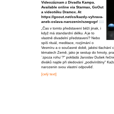
Videozáznam z Divadla Kampa.
Available online via Starmax, GoOut
a videotéku Dramox. At
https://goout.net/cs/kazdy-vyhrava-
aneb-oslava-narozenin/szwgvgr/
::::
„Čas v tomto představení běží jinak, i
když má standardní délku. A je to
vlastně divadelní představení? Nebo
spíš rituál, meditace, rozjímání o
Vesmíru a o současné době, jakési tlachání 
tématech Země, jako je sestup do hmoty, prap
´zpoza rohu´?" pokládá Jaroslav Dušek řečni
diváků najde při sledování „podivínštiny" Ka
narozenin svou vlastní odpověď.
[celý text]