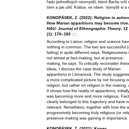
řadu jednotlivých nesmyslů, které Barša vrší 
čem a jak ulítl. Krátce, ve všem. Vymýšlí si a 
KONOPÁSEK, Z. (2022): Religion in action
How Marian apparitions may become true
HAU: Journal of Ethnographic Theory
, 12
(1): 170–183
::::
According to Latour, religion and science hav
nothing in common. The two are successful (
failing) in quite different ways. Religiousness 
not aimed at fact-making, but at presence-
making, he says. To critically reconsider thes
ideas, I discuss the case study of Marian
apparitions in Litmanová. The study suggest
a more complicated picture by not focusing
religion, but rather on religion in the making, 
It shows how the reality of apparitions, initiall
was becoming more and more religious. Fact
clearly belonged to this trajectory and have 
relevant. Nonethless, together with how the 
progressively becoming truly religious (or reli
presence-making was gaining in importance.
KONOPÁSEK, Z. (2021): Konec