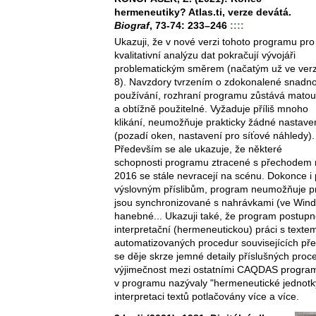
hermeneutiky? Atlas.ti, verze devátá.
Biograf
, 73-74: 233–246
::::
Ukazuji, že v nové verzi tohoto programu pro
kvalitativní analýzu dat pokračují vývojáři
problematickým směrem (načatým už ve verz
8). Navzdory tvrzením o zdokonalené snadno
používání, rozhraní programu zůstává matou
a obtížně použitelné. Vyžaduje příliš mnoho
klikání, neumožňuje prakticky žádné nastave
(pozadí oken, nastavení pro síťové náhledy).
Především se ale ukazuje, že některé
schopnosti programu ztracené s přechodem 
2016 se stále nevracejí na scénu. Dokonce i 
výslovným příslibům, program neumožňuje prác
jsou synchronizované s nahrávkami (ve Windo
hanebné... Ukazuji také, že program postupn
interpretační (hermeneutickou) práci s texte
automatizovaných procedur souvisejících př
se děje skrze jemné detaily příslušných proced
výjimečnost mezi ostatními CAQDAS programy:
v programu nazývaly "hermeneutické jednotky
interpretaci textů potlačovány více a více.