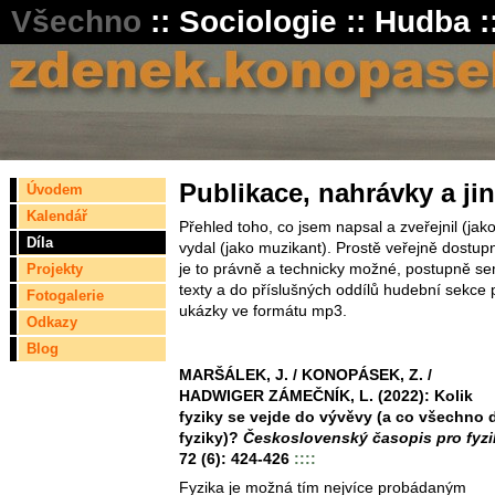
Všechno
::
Sociologie
::
Hudba
:
Publikace, nahrávky a ji
Úvodem
Kalendář
Přehled toho, co jsem napsal a zveřejnil (jak
Díla
vydal (jako muzikant). Prostě veřejně dostup
je to právně a technicky možné, postupně se
Projekty
texty a do příslušných oddílů hudební sekce 
Fotogalerie
ukázky ve formátu mp3.
Odkazy
Blog
MARŠÁLEK, J. / KONOPÁSEK, Z. /
HADWIGER ZÁMEČNÍK, L. (2022): Kolik
fyziky se vejde do vývěvy (a co všechno 
fyziky)?
Československý časopis pro fyz
72 (6): 424-426
::::
Fyzika je možná tím nejvíce probádaným