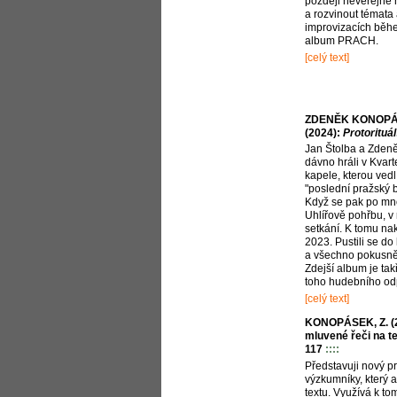
později neveřejné 
a rozvinout témata 
improvizacích běh
album PRACH.
[celý text]
ZDENĚK KONOPÁ
(2024):
Protorituál
Jan Štolba a Zden
dávno hráli v Kvart
kapele, kterou vedl
"poslední pražský 
Když se pak po mno
Uhlířově pohřbu, v
setkání. K tomu na
2023. Pustili se do
a všechno pokusně
Zdejší album je t
toho hudebního od
[celý text]
KONOPÁSEK, Z. (2
mluvené řeči na te
117
::::
Představuji nový p
výzkumníky, který 
textu. Využívá k to