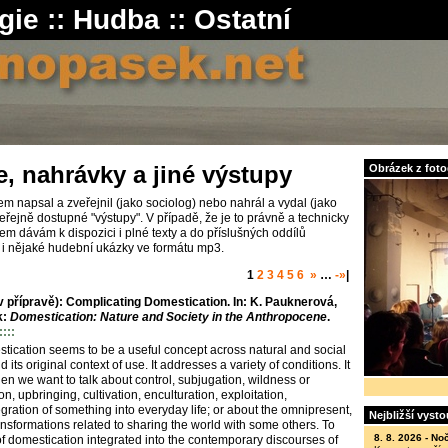
gie
::
Hudba
::
Ostatní
e, nahrávky a jiné výstupy
Obrázek z fotog
em napsal a zveřejnil (jako sociolog) nebo nahrál a vydal (jako
eřejně dostupné "výstupy". V případě, že je to právně a technicky
m dávám k dispozici i plné texty a do příslušných oddílů
i nějaké hudební ukázky ve formátu mp3.
1
2
3
4
5
6
»
…
-»
|
přípravě): Complicating Domestication. In: K. Pauknerová,
k:
Domestication: Nature and Society in the Anthropocene
.
::::
stication seems to be a useful concept across natural and social
 its original context of use. It addresses a variety of conditions. It
n we want to talk about control, subjugation, wildness or
on, upbringing, cultivation, enculturation, exploitation,
egration of something into everyday life; or about the omnipresent,
Nejbližší vyst
ansformations related to sharing the world with some others. To
8. 8. 2026 -
Noč
f domestication integrated into the contemporary discourses of