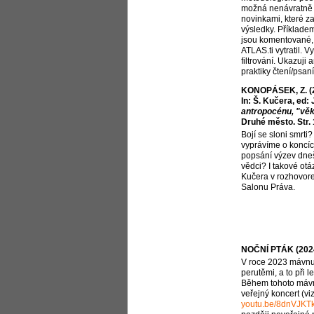
možná nenávratně 
novinkami, které za
výsledky. Příkladem
jsou komentované,
ATLAS.ti vytratil. V
filtrování. Ukazuji 
praktiky čtení/psan
KONOPÁSEK, Z. (20
In: Š. Kučera, ed:
antropocénu, "věk
Druhé město. Str.
Bojí se sloni smrti?
vyprávíme o koncíc
popsání výzev dneš
vědci? I takové ot
Kučera v rozhovore
Salonu Práva.
NOČNÍ PTÁK (202
V roce 2023 mávnu
perutěmi, a to při l
Během tohoto mávnu
veřejný koncert (vi
youtu.be/8dnVJKTk