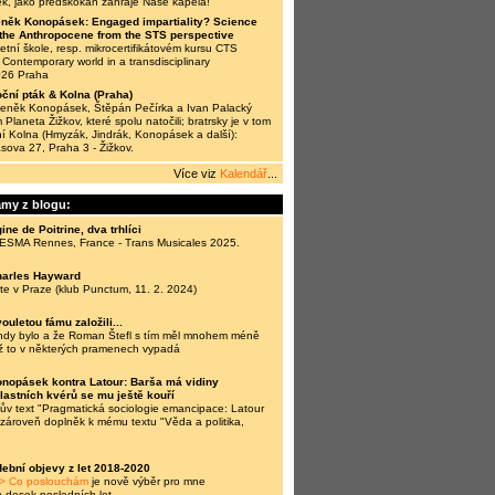
ek, jako předskokan zahraje Naše kapela!
něk Konopásek: Engaged impartiality? Science
n the Anthropocene from the STS perspective
tní škole, resp. mikrocertifikátovém kursu CTS
Contemporary world in a transdisciplinary
026 Praha
ční pták & Kolna (Praha)
Zdeněk Konopásek, Štěpán Pečírka a Ivan Palacký
 Planeta Žižkov, které spolu natočili; bratrsky je v tom
í Kolna (Hmyzák, Jindrák, Konopásek a další):
ásova 27, Praha 3 - Žižkov.
Více viz
Kalendář
...
amy z blogu:
ine de Poitrine, dva trhlíci
 ESMA Rennes, France - Trans Musicales 2025.
harles Hayward
te v Praze (klub Punctum, 11. 2. 2024)
ouletou fámu založili...
ehdy bylo a že Roman Štefl s tím měl mnohem méně
ž to v některých pramenech vypadá
nopásek kontra Latour: Barša má vidiny
vlastních kvérů se mu ještě kouří
v text "Pragmatická sociologie emancipace: Latour
a zároveň doplněk k mému textu "Věda a politika,
ební objevy z let 2018-2020
> Co poslouchám
je nově výběr pro mne
h desek posledních let