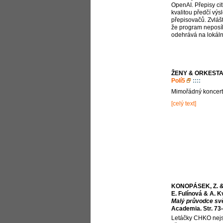
OpenAI. Přepisy citl
kvalitou předčí výs
přepisovačů. Zvlášt
že program neposíl
odehrává na lokáln
ŽENY & ORKESTA
Polí5
::::
Mimořádný koncert
[celý text]
KONOPÁSEK, Z. & Ř
E. Fulínová & A. K
Malý průvodce sv
Academia. Str. 73
Letáčky CHKO nejs