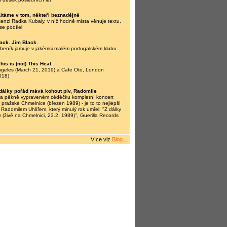
Lítáme v tom, někteří beznadějně
nzi Radka Kubaly, v níž hodně místa věnuje textu,
se podílel
ack. Jim Black.
beník jamuje v jakémsi malém portugalském klubu
his is (not) This Heat
ngeles (March 21, 2019) a Cafe Oto, London
018)
dálky pořád mává kohout piv, Radomile
na pěkně vypraveném cédéčku kompletní koncert
 pražské Chmelnice (březen 1989) - je to to nejlepší
 Radomilem Uhlířem, který minulý rok umřel: "Z dálky
 (živě na Chmelnici, 23.2. 1989)", Guerilla Records
Více viz
Blog
...