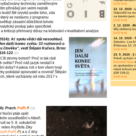
vytlačovány technicky zaměřenými
[celý text]
tím přinášejí jen velmi nejisté
22. 12. 2020 -
 budiž filtr úryvků podle toho, zda
Odpověď na rece
na kterém jsem 
 který se nedávno z programu
[celý text]
ysvětluji zásadní důležitost tohoto
2. 12. 2020 -
Bl
analytický postup jako specifické
Můj oblíbený bu
í a kritizuji přehnaný důraz na kódování v kvalitativní analýze.
[celý text]
14. 10. 2020 -
T
24): Ať spolu vědci dál nesouhlasí.
Zebulon, Los A
Jen další konec světa: 33 rozhovorů o
(February 10, 2
u člověka", vedl Štěpán Kučera
. Brno:
[celý text]
 116-122
::::
23. 5. 2020 -
Z 
 Cítí stromy bolest? Proč si tak rádi
Právě vychází 
Dvouleté fámy
z
h světa? Proč náš jazyk nestačí k
ze spolupráce s
ní doby? A jakou roli v tom všem hrají
mává kohout piv
ázky pokládal spisovatel a novinář Štěpán
(GR 159-2)
ch, které vycházely od roku 2017 v
[celý text]
4):
Prach
.
Polí5
::::
l Noční pták opět
etním soustředění v Albeři.
tí se 5. 8. uskutečnil
z video Kryštofa Ziky
qVA Polí5
) a o 2 dny