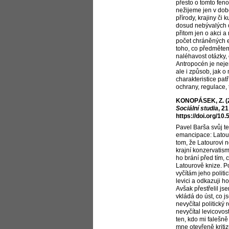
přesto o tomto fen
nežijeme jen v dob
přírody, krajiny či 
dosud nebývalých 
přitom jen o akci a 
počet chráněných ex
toho, co předmětem
naléhavost otázky,
Antropocén je neje
ale i způsob, jak 
charakteristice pat
ochrany, regulace, 
KONOPÁSEK, Z. (20
Sociální studia
, 2
https://doi.org/1
Pavel Barša svůj t
emancipace: Latour
tom, že Latourovi ne
krajní konzervatis
ho brání před tím,
Latourově knize. Po
vyčítám jeho politi
levici a odkazuji h
Avšak přestřelil j
vkládá do úst, co j
nevyčítal politický
nevyčítal levicovost
ten, kdo mi falešně
mne otevřeně kritiz