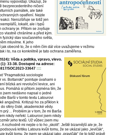
oménu vypovídají. Ukazují, že
ě bezprecedentního ničení
kulturních památek, ale také
ochranných opatření. Nejde
reakci. Nerozšiřuje se totiž jen
emplářů, lokalit, ale i typů
 ochrany je. Přitom se zvyšuje
 co vlastně chráníme a před kým.
n fyzický stav současného světa,
o něm mluvíme. K jeho
ří jak obecně to, že o něm čím dál více uvažujeme v režimu
tak i to, na co konkrétně je tato ochrana zaměřena.
24): Věda a politika, vpravo, vlevo.
1 (1): 33-38. Dostupné na adrese:
0.5817/SOC2023-33647
::::
ext "Pragmatická sociologie
 vs. Boltanski" pointuje úvahami o
ní blízká ani revoluční levice, ani
mus. Pomáhá si přitom zejména tím, že
 co jsem nedávno napsal o jedné
dle Barši v tomto textu Latourovi
cké angažmá. Kritizuji ho za příklon k
o do sféry čisté, akademické vědy.
sem prý… Problém je v tom, že mi Barša
sem nikdy neřekl. Latourovi jsem nikdy
 rozměr jeho textů. Už vůbec jsem mu
. A rozhodně mi nejde o to ho „skolit“. Ještě bizarnější ale je, že
 podsouvá kritiku Latoura kvůli tomu, že se ukázal jako „levičák“,
uje kvůli tomu, že jsem se ukázal jako „pravičák“ (je to totiž právě