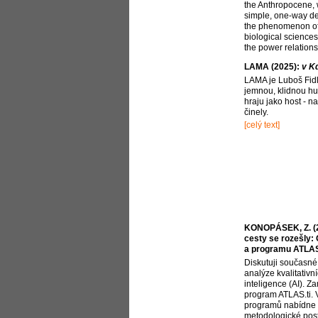
the Anthropocene, w
simple, one-way de
the phenomenon of 
biological sciences
the power relations
LAMA (2025):
v K
LAMA je Luboš Fidle
jemnou, klidnou h
hraju jako host - n
činely.
[celý text]
KONOPÁSEK, Z. (20
cesty se rozešly: 
a programu ATLAS
Diskutuji současné 
analýze kvalitativ
inteligence (AI). Z
program ATLAS.ti.
programů nabídne l
metodologické pos