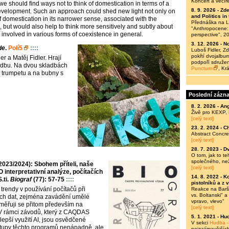
Koncert a večír
e should find ways not to think of domestication in terms of a
8. 9. 2026 -
Zde
velopment. Such an approach could shed new light not only on
and Politics i
domestication in its narrower sense, associated with the
Přednáška na Le
, but would also help to think more sensitively and subtly about
"Anthropocene: 
 involved in various forms of coexistence in general.
perspective", 2
3. 12. 2026 -
No
de
.
Polí5
::::
Luboš Fidler, 
pokřtí dvojalbum
r a Matěj Fidler. Hrají
podpoří sdružen
udbu. Na dvou skladbách
Punctum
, Kr
a trumpetu a na bubny s
Poslední zázn
8. 2. 2026 -
Ang
Živě pro KEXP,
[celý text]
23. 2. 2024 -
C
Abstract Concre
[celý text]
28. 7. 2023 -
Dv
O tom, jak to t
společného, ne
23/2024): Sbohem příteli, naše
[celý text]
O interpretativní analýze, počítačích
14. 8. 2022 -
Ko
.ti.
Biograf
(77): 57-75
::::
pistolníků a z 
trendy v používání počítačů při
Reakce na Baršů
vs. Boltanski" 
ních dat, zejména zavádění umělé
vpravo, vlevo"
aměřuji se přitom především na
[celý text]
 V rámci závodů, který z CAQDAS
5. 1. 2021 -
Hud
epší využití AI, jsou osvědčené
V sekci
Hudba -
tupy těchto programů nenápadně, ale
nejzajímavějšíc