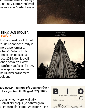
nahrávání s ambicí zachytit
a nápady, které zazněly při
em koncertu. Výsledkem je
SEK & JAN ŠTOLBA
.
Polí5
::::
ěk Konopásek spolu kdysi
etu dr. Konopného, tedy v
 herec, performer a
bohém" Radomil Uhlíř.
ha letech potkali na
 roce 2019, domlouvali
konec došlo až v květnu
 hraní bez jakékoli přípravy
 a svépomocně nahráli.
akřka úplným záznamem
poledne.
023/2024): aTrain, převod nahrávek
xt s využitím AI.
Biograf
(77): 107-
rogram vhodný pro kvalitativní
automaticky přepisuje nahrávky do
mu transkripční model Whisper z dílny