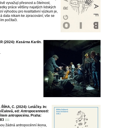
ivě vyvažují přesnost a čitelnost,
ledky práce většiny najatých lidských
ní výhodou pro kvalitativní výzkum je,
á data nikam ke zpracování; vše se
ím počítači.
R (2024):
Kas​á​rna Karl​í​n
.
.
ÍHA, C. (2024): Letáčky. In:
víčalová, ed:
Antropocennosti:
ětem antropocénu
. Praha:
-83
::::
ou žádná antropocénní ikona,