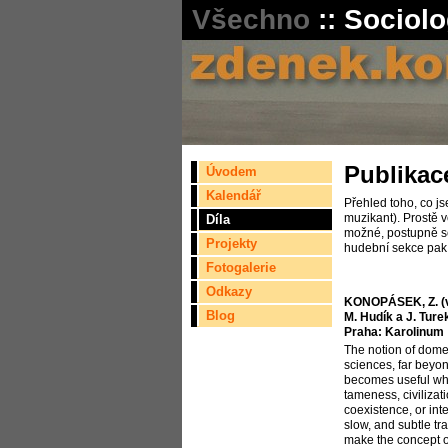
Všechno
::
Sociolo
Publikac
Úvodem
Kalendář
Přehled toho, co js
muzikant). Prostě v
Díla
možné, postupně se
Projekty
hudební sekce pak 
Fotogalerie
Odkazy
KONOPÁSEK, Z. (v 
Blog
M. Hudík a J. Ture
Praha: Karolinum
The notion of dome
sciences, far beyond
becomes useful whe
tameness, civilizati
coexistence, or int
slow, and subtle tr
make the concept o