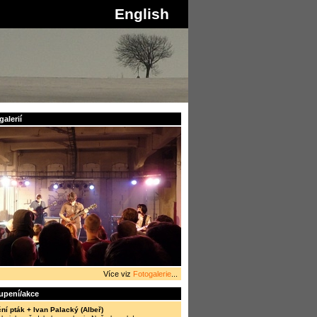
English
alerií
Více viz
Fotogalerie
...
oupení/akce
ní pták + Ivan Palacký (Albeř)