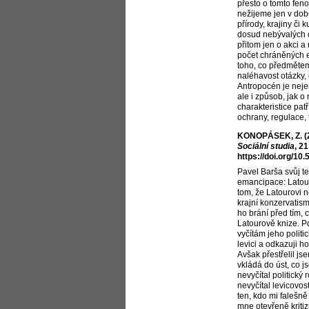
přesto o tomto fen
nežijeme jen v dob
přírody, krajiny či 
dosud nebývalých 
přitom jen o akci a 
počet chráněných ex
toho, co předmětem
naléhavost otázky,
Antropocén je neje
ale i způsob, jak 
charakteristice pat
ochrany, regulace, 
KONOPÁSEK, Z. (20
Sociální studia
, 2
https://doi.org/1
Pavel Barša svůj t
emancipace: Latour
tom, že Latourovi ne
krajní konzervatis
ho brání před tím,
Latourově knize. Po
vyčítám jeho politi
levici a odkazuji h
Avšak přestřelil j
vkládá do úst, co j
nevyčítal politický
nevyčítal levicovost
ten, kdo mi falešně
mne otevřeně kritiz