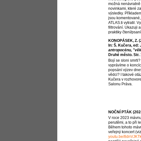
možná nenávratně 
novinkami, které za
výsledky. Příkladem
jsou komentované,
ATLAS.ti vytratil. V
filtrování. Ukazuji 
praktiky čtení/psan
KONOPÁSEK, Z. (20
In: Š. Kučera, ed:
antropocénu, "věk
Druhé město. Str.
Bojí se sloni smrti?
vyprávíme o koncíc
popsání výzev dneš
vědci? I takové ot
Kučera v rozhovore
Salonu Práva.
NOČNÍ PTÁK (202
V roce 2023 mávnu
perutěmi, a to při l
Během tohoto mávnu
veřejný koncert (vi
youtu.be/8dnVJKTk