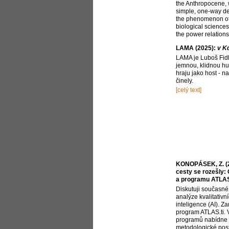
the Anthropocene, w
simple, one-way de
the phenomenon of 
biological sciences
the power relations
LAMA (2025):
v K
LAMA je Luboš Fidle
jemnou, klidnou h
hraju jako host - n
činely.
[celý text]
KONOPÁSEK, Z. (20
cesty se rozešly: 
a programu ATLAS
Diskutuji současné 
analýze kvalitativ
inteligence (AI). Z
program ATLAS.ti.
programů nabídne l
metodologické pos