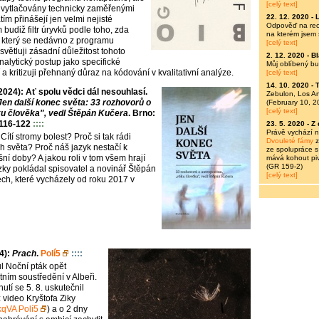
[celý text]
vytlačovány technicky zaměřenými
22. 12. 2020 -
tím přinášejí jen velmi nejisté
Odpověď na rece
 budiž filtr úryvků podle toho, zda
na kterém jsem 
 který se nedávno z programu
[celý text]
ysvětluji zásadní důležitost tohoto
2. 12. 2020 -
Bl
analytický postup jako specifické
Můj oblíbený bu
í a kritizuji přehnaný důraz na kódování v kvalitativní analýze.
[celý text]
14. 10. 2020 -
T
24): Ať spolu vědci dál nesouhlasí.
Zebulon, Los A
Jen další konec světa: 33 rozhovorů o
(February 10, 2
[celý text]
u člověka", vedl Štěpán Kučera
. Brno:
 116-122
::::
23. 5. 2020 -
Z 
Právě vychází 
 Cítí stromy bolest? Proč si tak rádi
Dvouleté fámy
z
h světa? Proč náš jazyk nestačí k
ze spolupráce s
ní doby? A jakou roli v tom všem hrají
mává kohout piv
(GR 159-2)
ázky pokládal spisovatel a novinář Štěpán
[celý text]
ch, které vycházely od roku 2017 v
4):
Prach
.
Polí5
::::
l Noční pták opět
etním soustředění v Albeři.
tí se 5. 8. uskutečnil
z video Kryštofa Ziky
qVA Polí5
) a o 2 dny