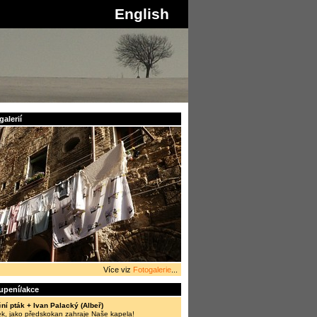
English
alerií
Více viz
Fotogalerie
...
oupení/akce
ní pták + Ivan Palacký (Albeř)
ek, jako předskokan zahraje Naše kapela!