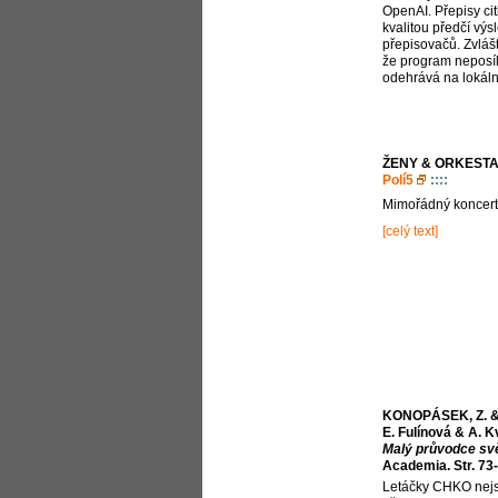
OpenAI. Přepisy citl
kvalitou předčí výs
přepisovačů. Zvlášt
že program neposíl
odehrává na lokáln
ŽENY & ORKESTA
Polí5
::::
Mimořádný koncert
[celý text]
KONOPÁSEK, Z. & Ř
E. Fulínová & A. K
Malý průvodce sv
Academia. Str. 73
Letáčky CHKO nejs