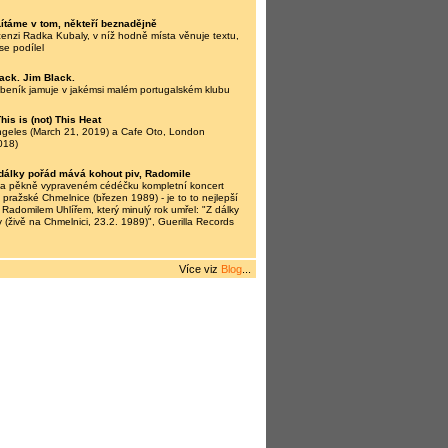
Lítáme v tom, někteří beznadějně
nzi Radka Kubaly, v níž hodně místa věnuje textu,
se podílel
ack. Jim Black.
beník jamuje v jakémsi malém portugalském klubu
his is (not) This Heat
ngeles (March 21, 2019) a Cafe Oto, London
018)
dálky pořád mává kohout piv, Radomile
na pěkně vypraveném cédéčku kompletní koncert
 pražské Chmelnice (březen 1989) - je to to nejlepší
 Radomilem Uhlířem, který minulý rok umřel: "Z dálky
 (živě na Chmelnici, 23.2. 1989)", Guerilla Records
Více viz
Blog
...