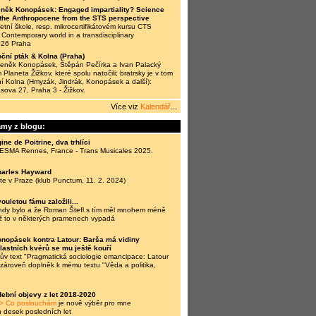
něk Konopásek: Engaged impartiality? Science
n the Anthropocene from the STS perspective
tní škole, resp. mikrocertifikátovém kursu CTS
Contemporary world in a transdisciplinary
026 Praha
ční pták & Kolna (Praha)
Zdeněk Konopásek, Štěpán Pečírka a Ivan Palacký
 Planeta Žižkov, které spolu natočili; bratrsky je v tom
í Kolna (Hmyzák, Jindrák, Konopásek a další):
ásova 27, Praha 3 - Žižkov.
Více viz
Kalendář
...
amy z blogu:
ine de Poitrine, dva trhlíci
 ESMA Rennes, France - Trans Musicales 2025.
harles Hayward
te v Praze (klub Punctum, 11. 2. 2024)
ouletou fámu založili...
ehdy bylo a že Roman Štefl s tím měl mnohem méně
ž to v některých pramenech vypadá
nopásek kontra Latour: Barša má vidiny
vlastních kvérů se mu ještě kouří
v text "Pragmatická sociologie emancipace: Latour
a zároveň doplněk k mému textu "Věda a politika,
ební objevy z let 2018-2020
> Co poslouchám
je nově výběr pro mne
h desek posledních let