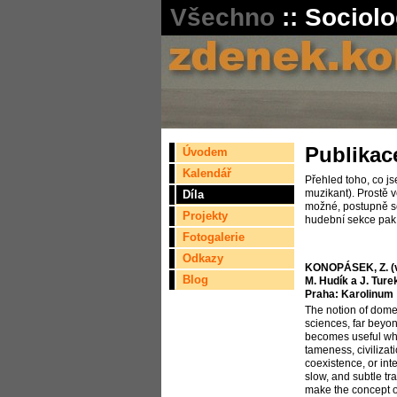
Všechno
::
Sociolo
Publikac
Úvodem
Kalendář
Přehled toho, co js
muzikant). Prostě v
Díla
možné, postupně se
Projekty
hudební sekce pak 
Fotogalerie
Odkazy
KONOPÁSEK, Z. (v 
Blog
M. Hudík a J. Ture
Praha: Karolinum
The notion of dome
sciences, far beyond
becomes useful whe
tameness, civilizati
coexistence, or int
slow, and subtle tr
make the concept o