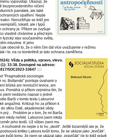
oménu vypovídají. Ukazují, že
ě bezprecedentního ničení
kulturních památek, ale také
ochranných opatření. Nejde
reakci. Nerozšiřuje se totiž jen
emplářů, lokalit, ale i typů
 ochrany je. Přitom se zvyšuje
 co vlastně chráníme a před kým.
n fyzický stav současného světa,
o něm mluvíme. K jeho
ří jak obecně to, že o něm čím dál více uvažujeme v režimu
tak i to, na co konkrétně je tato ochrana zaměřena.
24): Věda a politika, vpravo, vlevo.
1 (1): 33-38. Dostupné na adrese:
0.5817/SOC2023-33647
::::
ext "Pragmatická sociologie
 vs. Boltanski" pointuje úvahami o
ní blízká ani revoluční levice, ani
mus. Pomáhá si přitom zejména tím, že
 co jsem nedávno napsal o jedné
dle Barši v tomto textu Latourovi
cké angažmá. Kritizuji ho za příklon k
o do sféry čisté, akademické vědy.
sem prý… Problém je v tom, že mi Barša
sem nikdy neřekl. Latourovi jsem nikdy
 rozměr jeho textů. Už vůbec jsem mu
. A rozhodně mi nejde o to ho „skolit“. Ještě bizarnější ale je, že
 podsouvá kritiku Latoura kvůli tomu, že se ukázal jako „levičák“,
uje kvůli tomu, že jsem se ukázal jako „pravičák“ (je to totiž právě