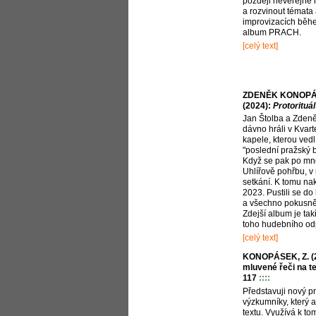
později neveřejné 
a rozvinout témata 
improvizacích běh
album PRACH.
[celý text]
ZDENĚK KONOPÁ
(2024):
Protorituál
Jan Štolba a Zden
dávno hráli v Kvart
kapele, kterou vedl
"poslední pražský 
Když se pak po mno
Uhlířově pohřbu, v
setkání. K tomu na
2023. Pustili se do
a všechno pokusně
Zdejší album je t
toho hudebního od
[celý text]
KONOPÁSEK, Z. (2
mluvené řeči na te
117
::::
Představuji nový p
výzkumníky, který 
textu. Využívá k to