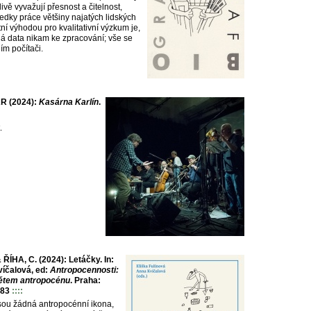
ivě vyvažují přesnost a čitelnost,
ledky práce většiny najatých lidských
ní výhodou pro kvalitativní výzkum je,
á data nikam ke zpracování; vše se
ím počítači.
R (2024):
Kas​á​rna Karl​í​n
.
.
ÍHA, C. (2024): Letáčky. In:
víčalová, ed:
Antropocennosti:
ětem antropocénu
. Praha:
-83
::::
ou žádná antropocénní ikona,