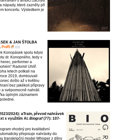
nahrávání s ambicí zachytit
a nápady, které zazněly při
em koncertu. Výsledkem je
SEK & JAN ŠTOLBA
.
Polí5
::::
ěk Konopásek spolu kdysi
etu dr. Konopného, tedy v
 herec, performer a
bohém" Radomil Uhlíř.
ha letech potkali na
 roce 2019, domlouvali
konec došlo až v květnu
 hraní bez jakékoli přípravy
 a svépomocně nahráli.
akřka úplným záznamem
poledne.
023/2024): aTrain, převod nahrávek
xt s využitím AI.
Biograf
(77): 107-
rogram vhodný pro kvalitativní
automaticky přepisuje nahrávky do
mu transkripční model Whisper z dílny