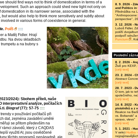
e should find ways not to think of domestication in terms of a
8. 9. 2026 -
Zde
velopment. Such an approach could shed new light not only on
and Politics i
domestication in its narrower sense, associated with the
Přednáška na Le
"Anthropocene: 
, but would also help to think more sensitively and subtly about
perspective", 2
 involved in various forms of coexistence in general.
3. 12. 2026 -
No
Luboš Fidler, 
de
.
Polí5
::::
pokřtí dvojalbum
r a Matěj Fidler. Hrají
podpoří sdružen
udbu. Na dvou skladbách
Punctum
, Kr
a trumpetu a na bubny s
Poslední zázn
8. 2. 2026 -
Ang
Živě pro KEXP,
[celý text]
23. 2. 2024 -
C
Abstract Concre
[celý text]
28. 7. 2023 -
Dv
O tom, jak to t
společného, ne
23/2024): Sbohem příteli, naše
[celý text]
O interpretativní analýze, počítačích
14. 8. 2022 -
Ko
.ti.
Biograf
(77): 57-75
::::
pistolníků a z 
Reakce na Baršů
trendy v používání počítačů při
vs. Boltanski" 
ních dat, zejména zavádění umělé
vpravo, vlevo"
aměřuji se přitom především na
[celý text]
 V rámci závodů, který z CAQDAS
5. 1. 2021 -
Hud
epší využití AI, jsou osvědčené
V sekci
Hudba -
nejzajímavějšíc
tupy těchto programů nenápadně, ale