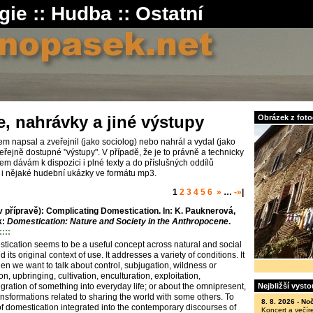
gie
::
Hudba
::
Ostatní
e, nahrávky a jiné výstupy
Obrázek z fotog
em napsal a zveřejnil (jako sociolog) nebo nahrál a vydal (jako
eřejně dostupné "výstupy". V případě, že je to právně a technicky
m dávám k dispozici i plné texty a do příslušných oddílů
i nějaké hudební ukázky ve formátu mp3.
1
2
3
4
5
6
»
…
-»
|
přípravě): Complicating Domestication. In: K. Pauknerová,
k:
Domestication: Nature and Society in the Anthropocene
.
::::
stication seems to be a useful concept across natural and social
 its original context of use. It addresses a variety of conditions. It
n we want to talk about control, subjugation, wildness or
on, upbringing, cultivation, enculturation, exploitation,
Nejbližší vyst
egration of something into everyday life; or about the omnipresent,
ansformations related to sharing the world with some others. To
8. 8. 2026 -
Noč
f domestication integrated into the contemporary discourses of
Koncert a večír