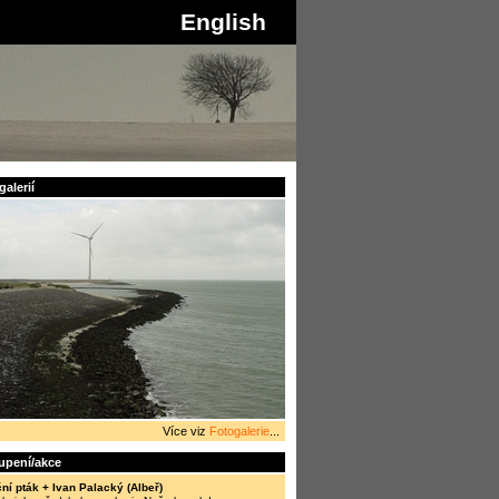
English
alerií
Více viz
Fotogalerie
...
oupení/akce
ní pták + Ivan Palacký (Albeř)