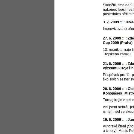
Skončili jsme na 9-
nakonec lepší než 
posledních pěti min
3. 7. 2009
::::
Divad
Improvizované pře
27. 6. 2009
::::
Zde
Cup 2009 (Praha)
13. ročník turnaje 
Trojského zámku
21. 6. 2009
::::
Zde
výzkumu (Hoješín
Příspěvek pro 11. p
školských sester s
20. 6. 2009
::::
Old
Konopásek: Mistr
Turnaj trojic v peta
Ani jsem nehrál, je
jsme hned ve skupi
19. 6. 2009
::::
Jan
Autorské čtení (Št
a činely); Music Pu