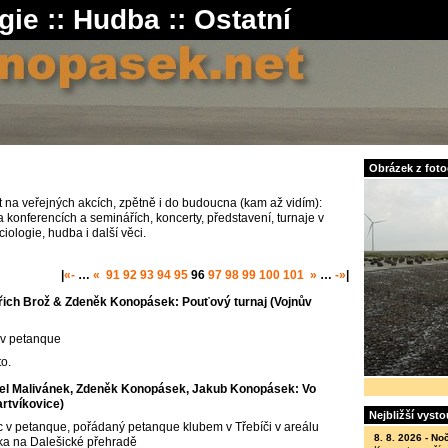
gie
::
Hudba
::
Ostatní
Obrázek z fotog
 na veřejných akcích, zpětně i do budoucna (kam až vidím):
 konferencích a seminářích, koncerty, představení, turnaje v
ciologie, hudba i další věci.
|
«-
…
«
91
92
93
94
95
96
97
98
99
100
101
»
…
-»
|
řich Brož & Zdeněk Konopásek: Pouťový turnaj (Vojnův
c v petanque
o.
el Malivánek, Zdeněk Konopásek, Jakub Konopásek: Vo
artvíkovice)
Nejbližší vyst
jic v petanque, pořádaný petanque klubem v Třebíči v areálu
8. 8. 2026 -
Noč
a na Dalešické přehradě