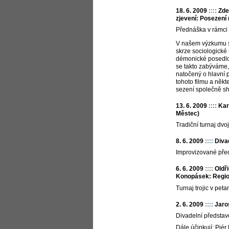
18. 6. 2009
::::
Zde
zjevení: Posezení
Přednáška v rámci 
V našem výzkumu s
skrze sociologické 
démonické posedlos
se takto zabýváme,
natočený o hlavní 
tohoto filmu a něk
sezení společně sh
13. 6. 2009
::::
Kar
Městec)
Tradiční turnaj dvo
8. 6. 2009
::::
Divad
Improvizované pře
6. 6. 2009
::::
Oldř
Konopásek: Region
Turnaj trojic v pet
2. 6. 2009
::::
Jaro
Divadelní představ
Dále účinkují: Pjé