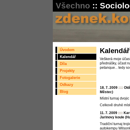
Všechno
::
Sociolo
Kalendář
Úvodem
Kalendář
Veškerá moje účast
přednášky, účast na
Díla
petanque... tedy so
Projekty
Fotogalerie
Odkazy
18. 7. 2009
::::
Old
Blog
Městec)
Místní turnaj dvoji
Celkově druhé míst
11. 7. 2009
::::
Kar
Jarinovy koule (H
Tradiční turnaj tro
autokempu Wilsonk