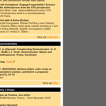
ek, jako předskokan zahraje Naše kapela!
něk Konopásek: Engaged impartiality? Science
n the Anthropocene from the STS perspective
tní škole, resp. mikrocertifikátovém kursu CTS
Contemporary world in a transdisciplinary
026 Praha
ční pták & Kolna (Praha)
Zdeněk Konopásek, Štěpán Pečírka a Ivan Palacký
 Planeta Žižkov, které spolu natočili; bratrsky je v tom
í Kolna (Hmyzák, Jindrák, Konopásek a další):
ásova 27, Praha 3 - Žižkov.
Více viz
Kalendář
...
kace/nahrávky
(v přípravě): Complicating Domestication. In: K.
 Hudík a J. Turek:
Domestication: Nature and
 Anthropocene
. Praha: Karolinum
 Kde
.
Polí5
(2023/2024): Sbohem příteli, naše cesty se
rpretativní analýze, počítačích a programu
af
(77): 57-75
vek
Více viz
Díla
...
amy z blogu:
ine de Poitrine, dva trhlíci
 ESMA Rennes, France - Trans Musicales 2025.
harles Hayward