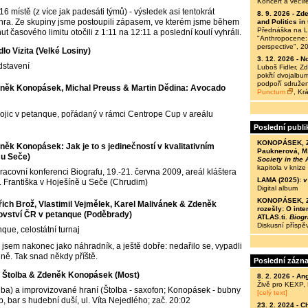
Koncert a večír
16 místě (z více jak padesáti týmů) - výsledek asi tentokrát
8. 9. 2026 -
Zde
hra. Ze skupiny jsme postoupili zápasem, ve kterém jsme během
and Politics i
Přednáška na Le
ut časového limitu otočili z 1:11 na 12:11 a poslední koulí vyhráli.
"Anthropocene: 
perspective", 2
lo Vizita (Velké Losiny)
3. 12. 2026 -
No
dstavení
Luboš Fidler, 
pokřtí dvojalbum
podpoří sdružen
něk Konopásek, Michal Preuss & Martin Dědina: Avocado
Punctum
, Kr
trojic v petanque, pořádaný v rámci Centrope Cup v areálu
Poslední publi
KONOPÁSEK, Z. 
něk Konopásek: Jak je to s jedinečností v kvalitativním
Pauknerová, M.
 u Seče)
Society in the
kapitola v knize
racovní konferenci Biografu, 19.-21. června 2009, areál kláštera
LAMA (2025):
v
v. Františka v Hoješíně u Seče (Chrudim)
Digital album
KONOPÁSEK, Z. 
řich Brož, Vlastimil Vejmělek, Karel Malivánek & Zdeněk
rozešly: O inte
ovství ČR v petanque (Poděbrady)
ATLAS.ti.
Biogr
Diskusní příspě
nque, celostátní turnaj
l jsem nakonec jako náhradník, a ještě dobře: nedařilo se, vypadli
ně. Tak snad někdy příště.
Poslední zázn
 Štolba & Zdeněk Konopásek (Most)
8. 2. 2026 -
Ang
Živě pro KEXP,
olba) a improvizované hraní (Štolba - saxofon; Konopásek - bubny
[celý text]
b, bar s hudební duší, ul. Víta Nejedlého; zač. 20:02
23. 2. 2024 -
C