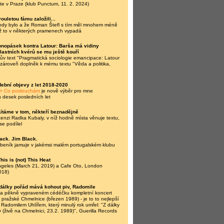
te v Praze (klub Punctum, 11. 2. 2024)
ouletou fámu založili...
ehdy bylo a že Roman Štefl s tím měl mnohem méně
ž to v některých pramenech vypadá
nopásek kontra Latour: Barša má vidiny
vlastních kvérů se mu ještě kouří
v text "Pragmatická sociologie emancipace: Latour
a zároveň doplněk k mému textu "Věda a politika,
ební objevy z let 2018-2020
> Co poslouchám
je nově výběr pro mne
h desek posledních let
Lítáme v tom, někteří beznadějně
nzi Radka Kubaly, v níž hodně místa věnuje textu,
se podílel
ack. Jim Black.
beník jamuje v jakémsi malém portugalském klubu
his is (not) This Heat
ngeles (March 21, 2019) a Cafe Oto, London
018)
dálky pořád mává kohout piv, Radomile
na pěkně vypraveném cédéčku kompletní koncert
 pražské Chmelnice (březen 1989) - je to to nejlepší
 Radomilem Uhlířem, který minulý rok umřel: "Z dálky
 (živě na Chmelnici, 23.2. 1989)", Guerilla Records