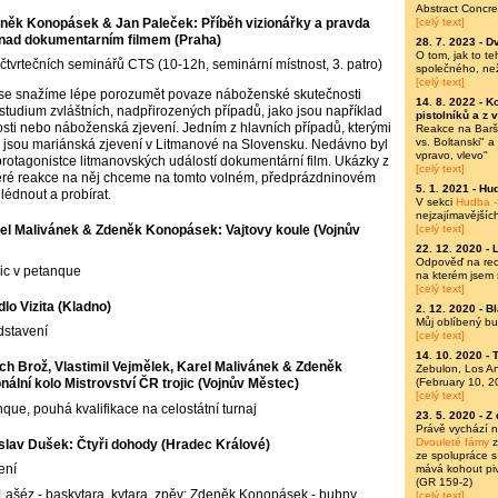
Abstract Concre
něk Konopásek & Jan Paleček: Příběh vizionářky a pravda
[celý text]
 nad dokumentarním filmem (Praha)
28. 7. 2023 -
Dv
O tom, jak to t
čtvrtečních seminářů CTS (10-12h, seminární místnost, 3. patro)
společného, ne
[celý text]
e snažíme lépe porozumět povaze náboženské skutečnosti
14. 8. 2022 -
Ko
studium zvláštních, nadpřirozených případů, jako jsou například
pistolníků a z 
ti nebo náboženská zjevení. Jedním z hlavních případů, kterými
Reakce na Baršů
vs. Boltanski" 
 jsou mariánská zjevení v Litmanové na Slovensku. Nedávno byl
vpravo, vlevo"
protagonistce litmanovských událostí dokumentární film. Ukázky z
[celý text]
teré reakce na něj chceme na tomto volném, předprázdninovém
5. 1. 2021 -
Hud
lédnout a probírat.
V sekci
Hudba -
nejzajímavějšíc
[celý text]
el Malivánek & Zdeněk Konopásek: Vajtovy koule (Vojnův
22. 12. 2020 -
Odpověď na rece
jic v petanque
na kterém jsem 
[celý text]
lo Vizita (Kladno)
2. 12. 2020 -
Bl
Můj oblíbený bu
dstavení
[celý text]
14. 10. 2020 -
T
ich Brož, Vlastimil Vejmělek, Karel Malivánek & Zdeněk
Zebulon, Los A
(February 10, 2
ální kolo Mistrovství ČR trojic (Vojnův Městec)
[celý text]
anque, pouhá kvalifikace na celostátní turnaj
23. 5. 2020 -
Z 
Právě vychází 
Dvouleté fámy
z
slav Dušek: Čtyři dohody (Hradec Králové)
ze spolupráce s
ení
mává kohout piv
(GR 159-2)
r Lašéz - baskytara, kytara, zpěv; Zdeněk Konopásek - bubny,
[celý text]