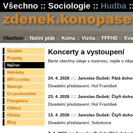
Všechno
::
Sociologie
::
Hudba
:
Všechno
::
Noční pták
::
Kolna
::
Vizita
::
FFFHD
::
Kva
Koncerty a vystoupení
Úvodem
Projekty
Berte všechny údaje s rezervou, nejde o něja
Naživo
Nahrávky
24. 4. 2026
::::
Jaroslav Dušek: Pátá doho
MP3 a videa
Divadelní představení; Huť František
Nástroje
Co poslouchám
23. 4. 2026
::::
Jaroslav Dušek: Čtyři doh
Fotogalerie
Divadelní představení; Huť František
Odkazy
13. 4. 2026
::::
Jaroslav Dušek: Čtyři doh
Ohlasy
Blog
Divadelní představení; Sokolovna