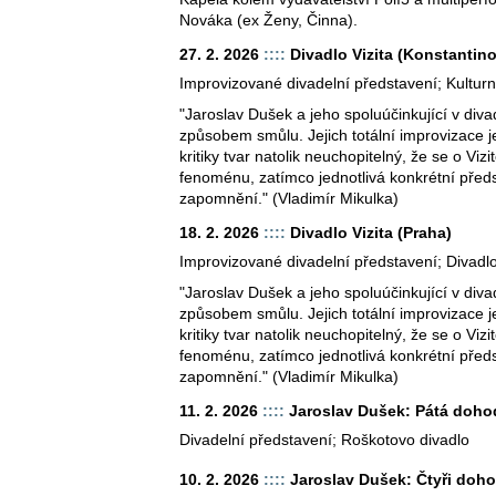
Nováka (ex Ženy, Činna).
27. 2. 2026
::::
Divadlo Vizita (Konstantino
Improvizované divadelní představení; Kultur
"Jaroslav Dušek a jeho spoluúčinkující v diva
způsobem smůlu. Jejich totální improvizace je
kritiky tvar natolik neuchopitelný, že se o Vizi
fenoménu, zatímco jednotlivá konkrétní před
zapomnění." (Vladimír Mikulka)
18. 2. 2026
::::
Divadlo Vizita (Praha)
Improvizované divadelní představení; Divadl
"Jaroslav Dušek a jeho spoluúčinkující v diva
způsobem smůlu. Jejich totální improvizace je
kritiky tvar natolik neuchopitelný, že se o Vizi
fenoménu, zatímco jednotlivá konkrétní před
zapomnění." (Vladimír Mikulka)
11. 2. 2026
::::
Jaroslav Dušek: Pátá dohod
Divadelní představení; Roškotovo divadlo
10. 2. 2026
::::
Jaroslav Dušek: Čtyři dohod