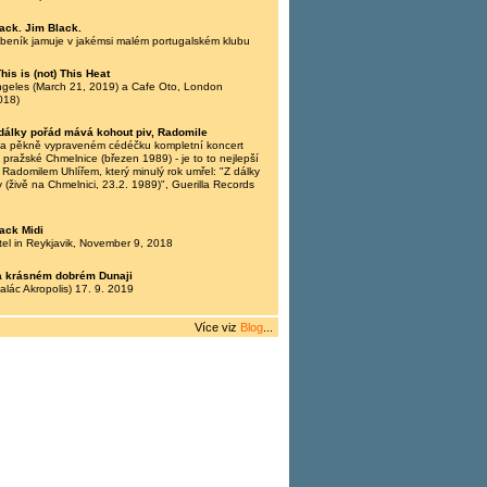
ack. Jim Black.
beník jamuje v jakémsi malém portugalském klubu
his is (not) This Heat
ngeles (March 21, 2019) a Cafe Oto, London
018)
dálky pořád mává kohout piv, Radomile
na pěkně vypraveném cédéčku kompletní koncert
 pražské Chmelnice (březen 1989) - je to to nejlepší
 Radomilem Uhlířem, který minulý rok umřel: "Z dálky
 (živě na Chmelnici, 23.2. 1989)", Guerilla Records
ack Midi
tel in Reykjavik, November 9, 2018
a krásném dobrém Dunaji
alác Akropolis) 17. 9. 2019
Více viz
Blog
...