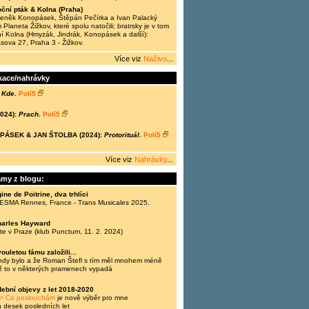
ční pták & Kolna (Praha)
Zdeněk Konopásek, Štěpán Pečírka a Ivan Palacký
 Planeta Žižkov, které spolu natočili; bratrsky je v tom
í Kolna (Hmyzák, Jindrák, Konopásek a další):
ásova 27, Praha 3 - Žižkov.
Více viz
Naživo
...
kace/nahrávky
 Kde
.
Polí5
024):
Prach
.
Polí5
ÁSEK & JAN ŠTOLBA (2024):
Protorituál
.
Polí5
Více viz
Nahrávky
...
amy z blogu:
ine de Poitrine, dva trhlíci
 ESMA Rennes, France - Trans Musicales 2025.
harles Hayward
te v Praze (klub Punctum, 11. 2. 2024)
ouletou fámu založili...
ehdy bylo a že Roman Štefl s tím měl mnohem méně
ž to v některých pramenech vypadá
ební objevy z let 2018-2020
> Co poslouchám
je nově výběr pro mne
h desek posledních let