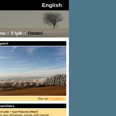
English
áma
::
3 lydi
::
Ostatní
alerií
Více viz
Fotogalerie
...
oupení/akce
ní pták + Ivan Palacký (Albeř)
ek, jako předskokan zahraje Naše kapela!