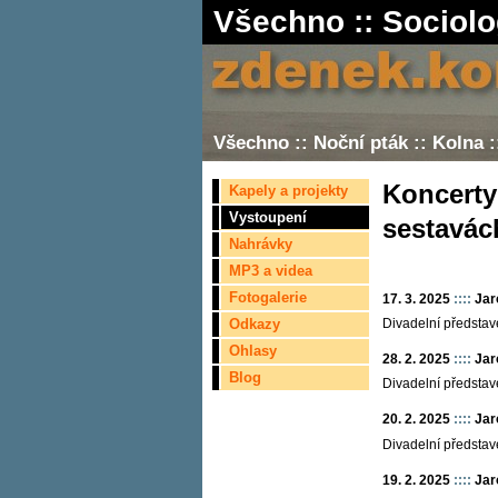
Všechno
::
Sociolo
Všechno
::
Noční pták
::
Kolna
:
Koncerty
Kapely a projekty
Vystoupení
sestavác
Nahrávky
MP3 a videa
Fotogalerie
17. 3. 2025
::::
Jar
Odkazy
Divadelní představ
Ohlasy
28. 2. 2025
::::
Jar
Blog
Divadelní představ
20. 2. 2025
::::
Jar
Divadelní představ
19. 2. 2025
::::
Jar