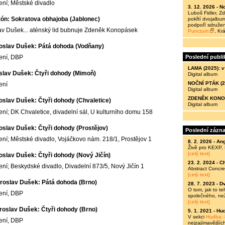
ení; Městské divadlo
3. 12. 2026 -
No
Luboš Fidler, 
tón: Sokratova obhajoba (Jablonec)
pokřtí dvojalbum
podpoří sdružen
slav Dušek... aténský lid bubnuje Zdeněk Konopásek
Punctum
, Kr
oslav Dušek: Pátá dohoda (Vodňany)
Poslední publi
ení, DBP
LAMA (2025):
v
slav Dušek: Čtyři dohody (Mimoň)
Digital album
NOČNÍ PTÁK (2
ení
Digital album
ZDENĚK KONOP
oslav Dušek: Čtyři dohody (Chvaletice)
Digital album
ení; DK Chvaletice, divadelní sál, U kulturního domu 158
oslav Dušek: Čtyři dohody (Prostějov)
Poslední zázn
ení; Městské divadlo, Vojáčkovo nám. 218/1, Prostějov 1
8. 2. 2026 -
Ang
Živě pro KEXP,
[celý text]
oslav Dušek: Čtyři dohody (Nový Jičín)
23. 2. 2024 -
C
ení; Beskydské divadlo, Divadelní 873/5, Nový Jičín 1
Abstract Concre
[celý text]
roslav Dušek: Pátá dohoda (Brno)
28. 7. 2023 -
Dv
O tom, jak to t
ení, DBP
společného, ne
[celý text]
roslav Dušek: Čtyři dohody (Brno)
5. 1. 2021 -
Hud
V sekci
Hudba -
ení, DBP
nejzajímavějšíc