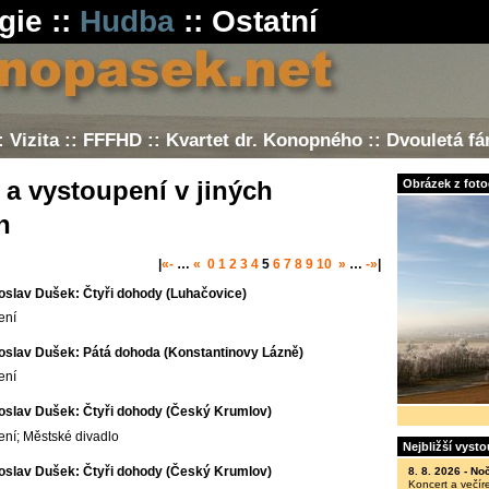
gie
::
Hudba
::
Ostatní
:
Vizita
::
FFFHD
::
Kvartet dr. Konopného
::
Dvouletá f
 a vystoupení v jiných
Obrázek z fotog
h
|
«-
…
«
0
1
2
3
4
5
6
7
8
9
10
»
…
-»
|
oslav Dušek: Čtyři dohody (Luhačovice)
ení
oslav Dušek: Pátá dohoda (Konstantinovy Lázně)
ení
oslav Dušek: Čtyři dohody (Český Krumlov)
ení; Městské divadlo
Nejbližší vyst
oslav Dušek: Čtyři dohody (Český Krumlov)
8. 8. 2026 -
Noč
Koncert a večír