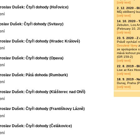
[celý text]
roslav Dušek: Čtyři dohody (Hořovice)
2. 12. 2020 -
Bl
Můj oblíbený bu
ení
[celý text]
14. 10. 2020 -
T
oslav Dušek: Čtyři dohody (Svitavy)
Zebulon, Los A
(February 10, 2
ení
[celý text]
23. 5. 2020 -
Z 
roslav Dušek: Čtyři dohody (Hradec Králové)
Právě vychází 
Dvouleté fámy
z
ení
ze spolupráce s
mává kohout piv
(GR 159-2)
roslav Dušek: Čtyři dohody (Opava)
[celý text]
ení
22. 8. 2019 -
Bl
Live at Kex Hos
[celý text]
roslav Dušek: Pátá dohoda (Rumburk)
18. 9. 2019 -
N
ení
Dunaj, Praha (P
[celý text]
roslav Dušek: Čtyři dohody (Klášterec nad Ohří)
ení
roslav Dušek: Čtyři dohody (Františkovy Lázně)
ení
roslav Dušek: Čtyři dohody (Čelákovice)
ení