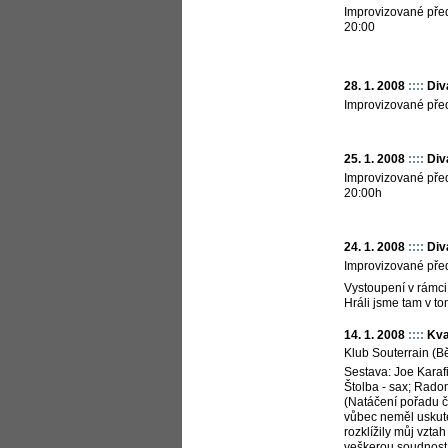
Improvizované před
20:00
28. 1. 2008
::::
Div
Improvizované pře
25. 1. 2008
::::
Div
Improvizované před
20:00h
24. 1. 2008
::::
Div
Improvizované před
Vystoupení v rámci 
Hráli jsme tam v tom
14. 1. 2008
::::
Kva
Klub Souterrain (B
Sestava: Joe Karafi
Štolba - sax; Rado
(Natáčení pořadu č
vůbec neměl uskute
rozklížily můj vzta
veškerou soudnost.