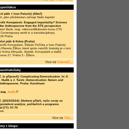
oupení/akce
ní pták + Ivan Palacký (Albeř)
ek, jako předskokan zahraje Naše kapela!
něk Konopásek: Engaged impartiality? Science
n the Anthropocene from the STS perspective
tní škole, resp. mikrocertifikátovém kursu CTS
Contemporary world in a transdisciplinary
026 Praha
ční pták & Kolna (Praha)
Zdeněk Konopásek, Štěpán Pečírka a Ivan Palacký
 Planeta Žižkov, které spolu natočili; bratrsky je v tom
í Kolna (Hmyzák, Jindrák, Konopásek a další):
ásova 27, Praha 3 - Žižkov.
Více viz
Kalendář
...
kace/nahrávky
(v přípravě): Complicating Domestication. In: K.
 Hudík a J. Turek:
Domestication: Nature and
 Anthropocene
. Praha: Karolinum
 Kde
.
Polí5
(2023/2024): Sbohem příteli, naše cesty se
rpretativní analýze, počítačích a programu
af
(77): 57-75
vek
Více viz
Díla
...
amy z blogu: