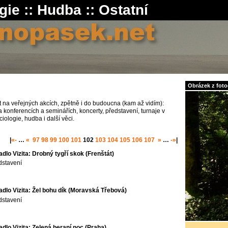
gie
::
Hudba
::
Ostatní
Obrázek z fotog
 na veřejných akcích, zpětně i do budoucna (kam až vidím):
 konferencích a seminářích, koncerty, představení, turnaje v
ciologie, hudba i další věci.
|
«-
…
«
97
98
99
100
101
102
103
104
105
106
107
»
…
-»
|
adlo Vizita: Drobný tygří skok (Frenštát)
dstavení
adlo Vizita: Žel bohu dík (Moravská Třebová)
dstavení
adlo Vizita: Zelená beraní noc (Praha)