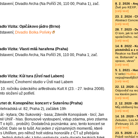
stavení; Divadlo Archa (Na Poříčí 26, 110 00, Praha 1), zač.
8. 2. 2026 -
Ang
Živě pro KEXP,
[celý text]
23. 2. 2024 -
C
Abstract Concre
[celý text]
adlo Vizita: Opičákovo jádro (Brno)
28. 7. 2023 -
Dv
dstavení;
Divadlo Bolka Polívky
O tom, jak to t
společného, ne
[celý text]
14. 8. 2022 -
Ko
adlo Vizita: Vlasti milá harafena (Praha)
pistolníků a z 
Reakce na Baršů
stavení; Divadlo Archa, Na Poříčí 26, 110 00, Praha 1; zač.
vs. Boltanski" 
vpravo, vlevo"
[celý text]
5. 1. 2021 -
Hud
V sekci
Hudba -
adlo Vizita: Kůl tura (Ústí nad Labem)
nejzajímavějšíc
[celý text]
stavení; Činoherní studio v Ústí nad Labem
22. 12. 2020 -
10. ročníku ústeckého artfestivalu Kult X (23. - 27. ledna 2008).
Odpověď na rece
to složení už potřetí.
na kterém jsem 
[celý text]
rtet dr. Konopného: koncert v Suterénu (Praha)
2. 12. 2020 -
Bl
Můj oblíbený bu
ělehradská ul. 82, Praha 2), začátek 19h
[celý text]
át - kytara; Oto Sukovský - basa; Zdeněk Konopásek - bicí; Jan
14. 10. 2020 -
T
mil Uhlíř - hlas. Bonusové vystoupení, vstup zdarma, pivo zdarma
Zebulon, Los A
T o kýči... probůh). Dodatečná poznámka: ano, tento koncert se
(February 10, 2
[celý text]
čnit. Dalo se to tušit. Asi jeden z významných momentů, které
h s Uhlířem, pro něhož holt vidina honoráře z ČT už přebíjela
23. 5. 2020 -
Z 
Právě vychází 
 Jediná dobrá věc z toho vyplynula: sada docela hezkých fotek