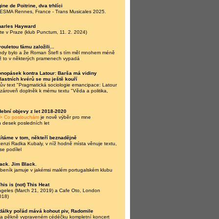
ine de Poitrine, dva trhlíci
 ESMA Rennes, France - Trans Musicales 2025.
harles Hayward
te v Praze (klub Punctum, 11. 2. 2024)
ouletou fámu založili...
ehdy bylo a že Roman Štefl s tím měl mnohem méně
ž to v některých pramenech vypadá
nopásek kontra Latour: Barša má vidiny
vlastních kvérů se mu ještě kouří
v text "Pragmatická sociologie emancipace: Latour
a zároveň doplněk k mému textu "Věda a politika,
ební objevy z let 2018-2020
> Co poslouchám
je nově výběr pro mne
h desek posledních let
Lítáme v tom, někteří beznadějně
nzi Radka Kubaly, v níž hodně místa věnuje textu,
se podílel
ack. Jim Black.
beník jamuje v jakémsi malém portugalském klubu
his is (not) This Heat
ngeles (March 21, 2019) a Cafe Oto, London
018)
dálky pořád mává kohout piv, Radomile
na pěkně vypraveném cédéčku kompletní koncert