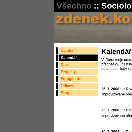
Všechno
::
Sociolo
Kalendář
Úvodem
Kalendář
Veškerá moje účast
přednášky, účast na
Díla
petanque... tedy so
Projekty
Fotogalerie
Odkazy
26. 3. 2008
::::
Div
Blog
Improvizované pře
25. 3. 2008
::::
Div
Improvizované pře
20. 3. 2008
::::
Div