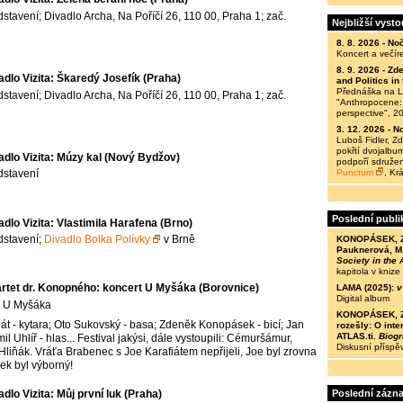
stavení; Divadlo Archa, Na Poříčí 26, 110 00, Praha 1; zač.
Nejbližší vyst
8. 8. 2026 -
Noč
Koncert a večír
8. 9. 2026 -
Zde
adlo Vizita: Škaredý Josefík (Praha)
and Politics i
Přednáška na Le
stavení; Divadlo Archa, Na Poříčí 26, 110 00, Praha 1; zač.
"Anthropocene: 
perspective", 2
3. 12. 2026 -
No
Luboš Fidler, 
pokřtí dvojalbum
adlo Vizita: Múzy kal (Nový Bydžov)
podpoří sdružen
Punctum
, Kr
dstavení
Poslední publi
adlo Vizita: Vlastimila Harafena (Brno)
dstavení;
Divadlo Bolka Polívky
v Brně
KONOPÁSEK, Z. 
Pauknerová, M.
Society in the
kapitola v knize
rtet dr. Konopného: koncert U Myšáka (Borovnice)
LAMA (2025):
v
Digital album
ě U Myšáka
KONOPÁSEK, Z. 
át - kytara; Oto Sukovský - basa; Zdeněk Konopásek - bicí; Jan
rozešly: O inte
ATLAS.ti.
Biogr
l Uhlíř - hlas... Festival jakýsi, dále vystoupili: Cémuršámur,
Diskusní příspě
Hliňák. Vráťa Brabenec s Joe Karafiátem nepřijeli, Joe byl zrovna
zek byl výborný!
Poslední zázn
adlo Vizita: Můj první luk (Praha)