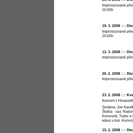
Improvizované před
20:00h
19. 3. 2008
::::
Div
Improvizované před
20:00h
12. 3. 2008
::::
Div
Improvizované pře
26. 2. 2008
::::
Div
Improvizované pře
23. 2. 2008
::::
Kva
Koncert v Hospod
Sestava: Joe Karafi
Štolba - sax; Radomi
Konvrzek, Tudor a 
kdesi v Asii. Konvr
15. 2. 2008
::::
Div