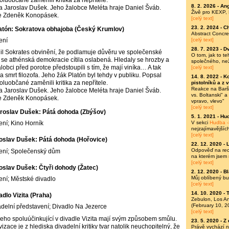
8. 2. 2026 -
Ang
ata Jaroslav Dušek. Jeho žalobce Meléta hraje Daniel Šváb.
Živě pro KEXP,
je Zdeněk Konopásek.
[celý text]
23. 2. 2024 -
C
atón: Sokratova obhajoba (Český Krumlov)
Abstract Concre
ení
[celý text]
28. 7. 2023 -
Dv
elil Sokrates obvinění, že podlamuje důvěru ve společenské
O tom, jak to t
ě se athénská demokracie cítila oslabená. Hledaly se hrozby a
společného, ne
alobci před porotce předstoupili s tím, že mají viníka… A tak
[celý text]
 smrt filozofa. Jeho žák Platón byl tehdy v publiku. Popsal
14. 8. 2022 -
Ko
oluobčané zaměnili kritika za nepřítele.
pistolníků a z 
Reakce na Baršů
ata Jaroslav Dušek. Jeho žalobce Meléta hraje Daniel Šváb.
vs. Boltanski" 
je Zdeněk Konopásek.
vpravo, vlevo"
[celý text]
roslav Dušek: Pátá dohoda (Zbýšov)
5. 1. 2021 -
Hud
V sekci
Hudba -
ení; Kino Horník
nejzajímavějšíc
[celý text]
oslav Dušek: Pátá dohoda (Hořovice)
22. 12. 2020 -
Odpověď na rece
vení; Společenský dům
na kterém jsem 
[celý text]
oslav Dušek: Čtyři dohody (Žatec)
2. 12. 2020 -
Bl
Můj oblíbený bu
ení; Městské divadlo
[celý text]
14. 10. 2020 -
T
adlo Vizita (Praha)
Zebulon, Los A
(February 10, 2
delní představení; Divadlo Na Jezerce
[celý text]
jeho spoluúčinkující v divadle Vizita mají svým způsobem smůlu.
23. 5. 2020 -
Z 
vizace je z hlediska divadelní kritiky tvar natolik neuchopitelný, že
Právě vychází 