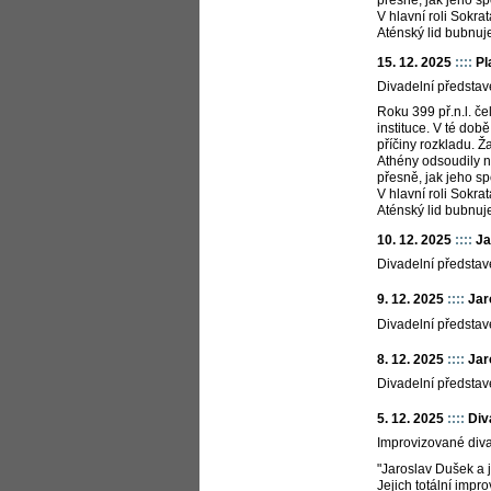
V hlavní roli Sokr
Aténský lid bubnu
15. 12. 2025
::::
Pl
Divadelní představ
Roku 399 př.n.l. č
instituce. V té dob
příčiny rozkladu. Ž
Athény odsoudily na
přesně, jak jeho sp
V hlavní roli Sokr
Aténský lid bubnu
10. 12. 2025
::::
Ja
Divadelní představ
9. 12. 2025
::::
Jar
Divadelní předsta
8. 12. 2025
::::
Jar
Divadelní představ
5. 12. 2025
::::
Div
Improvizované diva
"Jaroslav Dušek a 
Jejich totální impro