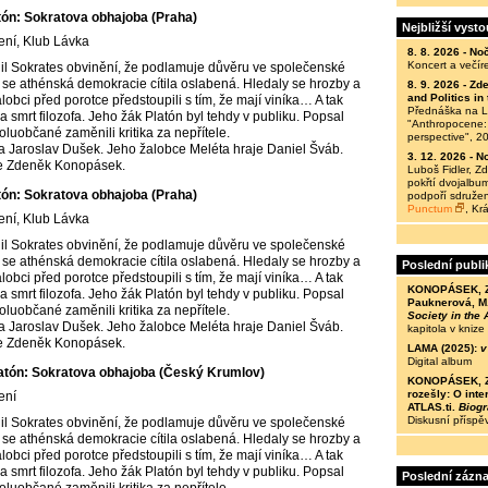
tón: Sokratova obhajoba (Praha)
Nejbližší vyst
ení, Klub Lávka
8. 8. 2026 -
Noč
Koncert a večír
elil Sokrates obvinění, že podlamuje důvěru ve společenské
ě se athénská demokracie cítila oslabená. Hledaly se hrozby a
8. 9. 2026 -
Zde
and Politics i
alobci před porotce předstoupili s tím, že mají viníka… A tak
Přednáška na Le
 smrt filozofa. Jeho žák Platón byl tehdy v publiku. Popsal
"Anthropocene: 
oluobčané zaměnili kritika za nepřítele.
perspective", 2
ata Jaroslav Dušek. Jeho žalobce Meléta hraje Daniel Šváb.
3. 12. 2026 -
No
je Zdeněk Konopásek.
Luboš Fidler, 
pokřtí dvojalbum
tón: Sokratova obhajoba (Praha)
podpoří sdružen
Punctum
, Kr
ení, Klub Lávka
elil Sokrates obvinění, že podlamuje důvěru ve společenské
ě se athénská demokracie cítila oslabená. Hledaly se hrozby a
Poslední publi
alobci před porotce předstoupili s tím, že mají viníka… A tak
KONOPÁSEK, Z. 
 smrt filozofa. Jeho žák Platón byl tehdy v publiku. Popsal
Pauknerová, M.
oluobčané zaměnili kritika za nepřítele.
Society in the
ata Jaroslav Dušek. Jeho žalobce Meléta hraje Daniel Šváb.
kapitola v knize
je Zdeněk Konopásek.
LAMA (2025):
v
Digital album
atón: Sokratova obhajoba (Český Krumlov)
KONOPÁSEK, Z. 
rozešly: O inte
ení
ATLAS.ti.
Biogr
Diskusní příspě
elil Sokrates obvinění, že podlamuje důvěru ve společenské
ě se athénská demokracie cítila oslabená. Hledaly se hrozby a
alobci před porotce předstoupili s tím, že mají viníka… A tak
 smrt filozofa. Jeho žák Platón byl tehdy v publiku. Popsal
Poslední zázn
oluobčané zaměnili kritika za nepřítele.