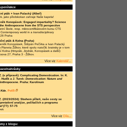
oupení/akce
ní pták + Ivan Palacký (Albeř)
ek, jako předskokan zahraje Naše kapela!
něk Konopásek: Engaged impartiality? Science
n the Anthropocene from the STS perspective
tní škole, resp. mikrocertifikátovém kursu CTS
Contemporary world in a transdisciplinary
026 Praha
ční pták & Kolna (Praha)
Zdeněk Konopásek, Štěpán Pečírka a Ivan Palacký
 Planeta Žižkov, které spolu natočili; bratrsky je v tom
í Kolna (Hmyzák, Jindrák, Konopásek a další):
ásova 27, Praha 3 - Žižkov.
Více viz
Kalendář
...
kace/nahrávky
(v přípravě): Complicating Domestication. In: K.
 Hudík a J. Turek:
Domestication: Nature and
 Anthropocene
. Praha: Karolinum
 Kde
.
Polí5
(2023/2024): Sbohem příteli, naše cesty se
rpretativní analýze, počítačích a programu
af
(77): 57-75
vek
Více viz
Díla
...
amy z blogu: