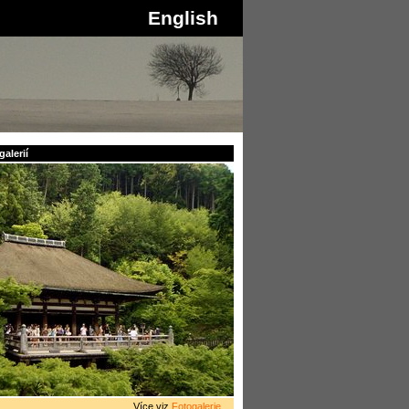
English
alerií
Více viz
Fotogalerie
...