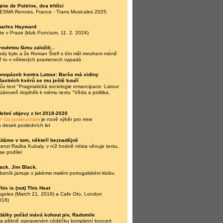
ine de Poitrine, dva trhlíci
 ESMA Rennes, France - Trans Musicales 2025.
harles Hayward
te v Praze (klub Punctum, 11. 2. 2024)
ouletou fámu založili...
ehdy bylo a že Roman Štefl s tím měl mnohem méně
ž to v některých pramenech vypadá
nopásek kontra Latour: Barša má vidiny
vlastních kvérů se mu ještě kouří
v text "Pragmatická sociologie emancipace: Latour
a zároveň doplněk k mému textu "Věda a politika,
ební objevy z let 2018-2020
> Co poslouchám
je nově výběr pro mne
h desek posledních let
Lítáme v tom, někteří beznadějně
nzi Radka Kubaly, v níž hodně místa věnuje textu,
se podílel
ack. Jim Black.
beník jamuje v jakémsi malém portugalském klubu
his is (not) This Heat
ngeles (March 21, 2019) a Cafe Oto, London
018)
dálky pořád mává kohout piv, Radomile
na pěkně vypraveném cédéčku kompletní koncert