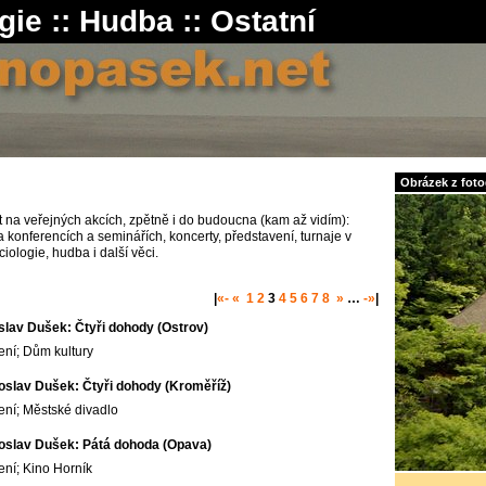
gie
::
Hudba
::
Ostatní
Obrázek z fotog
 na veřejných akcích, zpětně i do budoucna (kam až vidím):
 konferencích a seminářích, koncerty, představení, turnaje v
ciologie, hudba i další věci.
|
«-
«
1
2
3
4
5
6
7
8
»
…
-»
|
slav Dušek: Čtyři dohody (Ostrov)
ení; Dům kultury
oslav Dušek: Čtyři dohody (Kroměříž)
ení; Městské divadlo
oslav Dušek: Pátá dohoda (Opava)
ení; Kino Horník