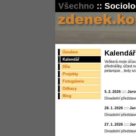
Všechno
::
Sociolo
Kalendář
Úvodem
Kalendář
Veškerá moje účast
přednášky, účast na
Díla
petanque... tedy so
Projekty
Fotogalerie
Odkazy
5. 2. 2026
::::
Jaro
Blog
Divadelní představ
28. 1. 2026
::::
Jar
Divadelní představ
27. 1. 2026
::::
Jar
Divadelní představ