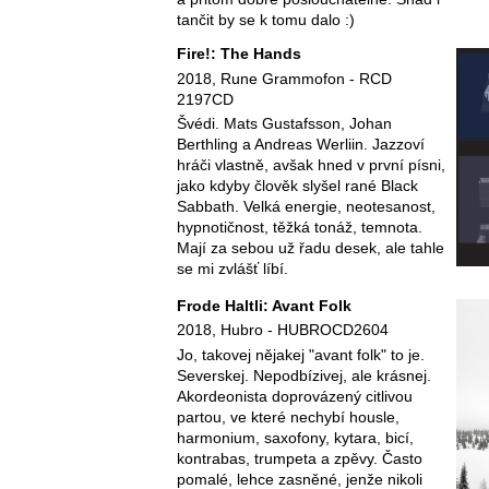
tančit by se k tomu dalo :)
Fire!: The Hands
2018, Rune Grammofon - RCD
2197CD
Švédi. Mats Gustafsson, Johan
Berthling a Andreas Werliin. Jazzoví
hráči vlastně, avšak hned v první písni,
jako kdyby člověk slyšel rané Black
Sabbath. Velká energie, neotesanost,
hypnotičnost, těžká tonáž, temnota.
Mají za sebou už řadu desek, ale tahle
se mi zvlášť líbí.
Frode Haltli: Avant Folk
2018, Hubro - HUBROCD2604
Jo, takovej nějakej "avant folk" to je.
Severskej. Nepodbízivej, ale krásnej.
Akordeonista doprovázený citlivou
partou, ve které nechybí housle,
harmonium, saxofony, kytara, bicí,
kontrabas, trumpeta a zpěvy. Často
pomalé, lehce zasněné, jenže nikoli