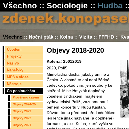
Všechno
::
Sociologie
::
Hudba
:
Všechno
::
Noční pták
::
Kolna
::
Vizita
::
FFFHD
::
Kva
Objevy 2018-2020
Úvodem
Projekty
Kolena: 25012019
Naživo
2020, Polí5
Nahrávky
Mimořádná deska, jakoby ani ne z
MP3 a videa
Česka. A vlastně to ani není žádné
Nástroje
cédéčko, pokud vím, jen soubory ke
stažení. Mistr Hmyzák doplněný
Co poslouchám
Josefem Jindrákem, majitelem
Prověřeno časem
vydavatelství Polí5, zaznamenaní
Objevy 2024-25
během koncertu v Klubu Kaštan.
Objevy 2023
Dávám tomu přednost před cédéčkem
jen lehce jinak nazvané (a doplněné)
Objevy 2022
formace, a sice Kolna, které vyšlo ve
Objevy 2021