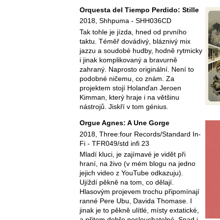
Orquesta del Tiempo Perdido: Stille
2018, Shhpuma - SHH036CD
Tak tohle je jízda, hned od prvního
taktu. Téměř dovádivý, bláznivý mix
jazzu a soudobé hudby, hodně rytmicky
i jinak komplikovaný a bravurně
zahraný. Naprosto originální. Není to
podobné ničemu, co znám. Za
projektem stojí Holanďan Jeroen
Kimman, který hraje i na většinu
nástrojů. Jiskří v tom génius.
Orgue Agnes: A Une Gorge
2018, Three:four Records/Standard In-
Fi - TFR049/std infi 23
Mladí kluci, je zajímavé je vidět při
hraní, na živo (v mém blogu na jedno
jejich video z YouTube odkazuju).
Ujíždí pěkně na tom, co dělají.
Hlasovým projevem trochu připomínají
ranné Pere Ubu, Davida Thomase. I
jinak je to pěkně ulítlé, místy extatické,
a přitom dobře poslouchatelné. Snad i