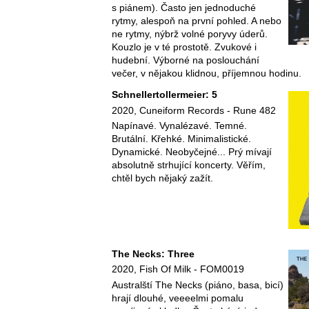
s piánem). Často jen jednoduché
rytmy, alespoň na první pohled. A nebo
ne rytmy, nýbrž volné poryvy úderů.
Kouzlo je v té prostotě. Zvukové i
hudební. Výborné na poslouchání
večer, v nějakou klidnou, příjemnou hodinu.
Schnellertollermeier: 5
2020, Cuneiform Records - Rune 482
Napínavé. Vynalézavé. Temné.
Brutální. Křehké. Minimalistické.
Dynamické. Neobyčejné... Prý mívají
absolutně strhující koncerty. Věřím,
chtěl bych nějaký zažít.
The Necks: Three
2020, Fish Of Milk - FOM0019
Australští The Necks (piáno, basa, bicí)
hrají dlouhé, veeeelmi pomalu