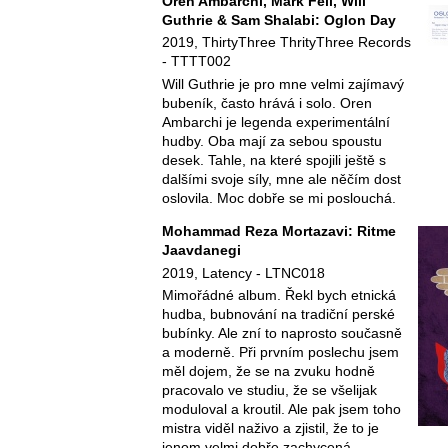
Oren Ambarchi, Mark Fell, Will
Guthrie & Sam Shalabi: Oglon Day
2019, ThirtyThree ThrityThree Records
- TTTT002
Will Guthrie je pro mne velmi zajímavý
bubeník, často hrává i solo. Oren
Ambarchi je legenda experimentální
hudby. Oba mají za sebou spoustu
desek. Tahle, na které spojili ještě s
dalšími svoje síly, mne ale něčím dost
oslovila. Moc dobře se mi poslouchá.
Mohammad Reza Mortazavi: Ritme
Jaavdanegi
2019, Latency - LTNC018
Mimořádné album. Řekl bych etnická
hudba, bubnování na tradiční perské
bubínky. Ale zní to naprosto současně
a moderně. Při prvním poslechu jsem
měl dojem, že se na zvuku hodně
pracovalo ve studiu, že se všelijak
moduloval a kroutil. Ale pak jsem toho
mistra viděl naživo a zjistil, že to je
jenom velmi dobře zachycená