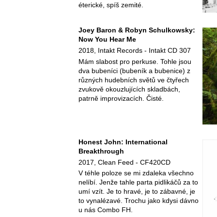
éterické, spíš zemité.
Joey Baron & Robyn Schulkowsky:
Now You Hear Me
2018, Intakt Records - Intakt CD 307
Mám slabost pro perkuse. Tohle jsou
dva bubeníci (bubeník a bubenice) z
různých hudebních světů ve čtyřech
zvukově okouzlujících skladbách,
patrně improvizacích. Čisté.
Honest John: International
Breakthrough
2017, Clean Feed - CF420CD
V téhle poloze se mi zdaleka všechno
nelíbí. Jenže tahle parta pidlikáčů za to
umí vzít. Je to hravé, je to zábavné, je
to vynalézavé. Trochu jako kdysi dávno
u nás Combo FH.