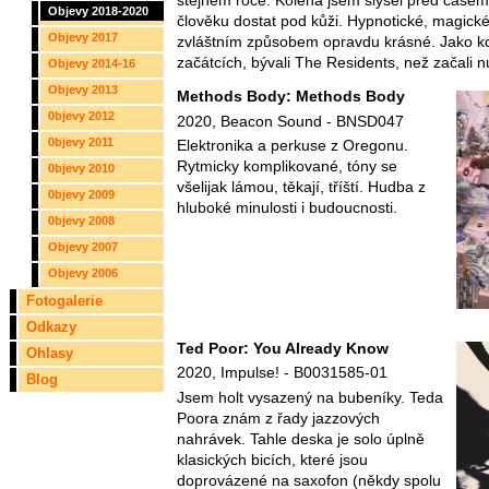
stejném roce. Kolena jsem slyšel před časem
Objevy 2018-2020
člověku dostat pod kůži. Hypnotické, magick
Objevy 2017
zvláštním způsobem opravdu krásné. Jako kd
začátcích, bývali The Residents, než začali n
Objevy 2014-16
Objevy 2013
Methods Body: Methods Body
0bjevy 2012
2020, Beacon Sound ‎- BNSD047
0bjevy 2011
Elektronika a perkuse z Oregonu.
Rytmicky komplikované, tóny se
0bjevy 2010
všelijak lámou, těkají, tříští. Hudba z
0bjevy 2009
hluboké minulosti i budoucnosti.
0bjevy 2008
Objevy 2007
Objevy 2006
Fotogalerie
Odkazy
Ted Poor: You Already Know
Ohlasy
2020, Impulse! - B0031585-01
Blog
Jsem holt vysazený na bubeníky. Teda
Poora znám z řady jazzových
nahrávek. Tahle deska je solo úplně
klasických bicích, které jsou
doprovázené na saxofon (někdy spolu