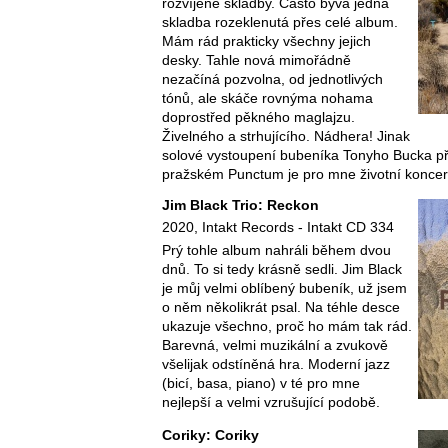
rozvíjené skladby. Často bývá jedna
skladba rozeklenutá přes celé album.
Mám rád prakticky všechny jejich
desky. Tahle nová mimořádně
nezačíná pozvolna, od jednotlivých
tónů, ale skáče rovnýma nohama
doprostřed pěkného maglajzu.
Živelného a strhujícího. Nádhera! Jinak
solové vystoupení bubeníka Tonyho Bucka pře
pražském Punctum je pro mne životní koncert
Jim Black Trio: Reckon
2020, Intakt Records - Intakt CD 334
Prý tohle album nahráli během dvou
dnů. To si tedy krásně sedli. Jim Black
je můj velmi oblíbený bubeník, už jsem
o něm několikrát psal. Na téhle desce
ukazuje všechno, proč ho mám tak rád.
Barevná, velmi muzikální a zvukově
všelijak odstíněná hra. Moderní jazz
(bicí, basa, piano) v té pro mne
nejlepší a velmi vzrušující podobě.
Coriky: Coriky