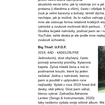
akustická verze toho, jak ty nástroje zní a ja
prstama (i dlaněma a vším), často i všelijak 
zvuk je velmi barevný a bohatý, téměř dýchá
nechápe, jak je možné, že to naživo zahraje
mne ale oslovuje forma relativně krátkých et
rytmické a zvukové možnosti těch perkusí... 
člověka lecjaké nahrávky, podíval jsem se i
YouTube; tahle deska je ale podle mne nejlepš
zvukově úchvatná.
Big Thief: U.F.O.F.
2019, 4AD - 4AD0129LPXE
Jednoduchý, dost obyčejný, často
pomalý americký písničky. Kytarová
kapela. Zpívá mladá žena a má to
podmanivé kouzlo, které by jeden
nečekal. Jedna z nahrávek, kterou
jsem si pouštěl v uplynulém roce
nejčastěji. Vydali v roce 2019 hned dvě
desky, obě pěkný. Dost jsem váhal,
kterou vybrat. Zpěvačka Adrianne
Lenker (Songs & Instrumentals, 2020)
taky nedávno vydala svoje sólové album. Má 