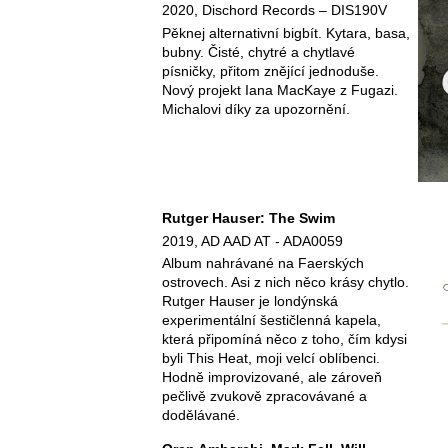
2020, Dischord Records ‎– DIS190V
Pěknej alternativní bigbít. Kytara, basa,
bubny. Čisté, chytré a chytlavé
písničky, přitom znějící jednoduše.
Nový projekt Iana MacKaye z Fugazi.
Michalovi díky za upozornění.
Rutger Hauser: The Swim
2019, AD AAD AT - ADA0059
Album nahrávané na Faerských
ostrovech. Asi z nich něco krásy chytlo.
Rutger Hauser je londýnská
experimentální šestičlenná kapela,
která připomíná něco z toho, čím kdysi
byli This Heat, moji velcí oblíbenci.
Hodně improvizované, ale zároveň
pečlivě zvukově zpracovávané a
dodělávané.