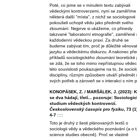
Poté, co jsme se v minulém textu zabývali
vědeckými kontroverzemi, nyní se zaměříme
některá další "místa", z nichž se sociologové
pokoušeli uchopit vědu jako předmět svého
zkoumání. Nejprve si ukážeme, co přinesly
takzvané "laboratorní etnografie", zaměřené
každodenní vědeckou praxi. Za druhé se
budeme zabývat tím, proč je důležité věnov
jazyku a vědeckému diskurzu. A nakonec pře
příkladů sociologického zkoumání teoretické pr
se zdá, že se toho mimo nepřístupnou vědec
této souvislosti poukazujeme na to, že sociolo
disciplíny, různým způsobem utváří předmět
svých potřeb a zároveň se v interakci s ním 
KONOPÁSEK, Z. / MARŠÁLEK, J. (2023): 
se dva hádají, třetí... pozoruje: Sociologi
studium vědeckých kontroverzí.
Československý časopis pro fyziku
, 73 (1
4-7
::::
Toto je druhý z šesti plánovaných textů o
sociologii vědy a vědeckého poznávání (a o t
science studies obecně). Proč se vlastně