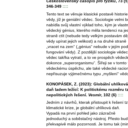
Československý časopis pro fyziku
, 73 (5
346-349
::::
Tento text se věnuje klasické postavě historie
vědy, jíž je geniální vědec. Sociologie velmi b
nabídla svůj vlastní výklad toho, kým je vlast
vědecký génius, kterého měla tendenci na j
straně ctít (nebude tedy velkým postavám děj
vědy upírat jejich velikost) a na druhé straně
„vracet na zem“ („génius“ nebude v jejím po
fungování vědy). Z pozdější sociologie věde
vědec takřka vytratí, a to ve prospěch vědeck
dokonce „superorganismu“. Šířeji se v tomto
vědeckému úspěchu, ale také vědecké raciona
nepřisuzuje výjimečnému typu „myšlení“ vědc
KONOPÁSEK, Z. (2023): Globální uhlíková
daň ladem ležící: K politickému rozměru tz
nepolitických řešení.
Vesmír
, 102 (6)
::::
Jedním z návrhů, kterak přistoupit k řešení tz
klimatické krize, je globální uhlíková daň.
Vypadá na první pohled jako zázračně
jednoduchý a soběstačný nástroj. Přesto bud
překvapivě málo pozornosti. Je tomu tak (m