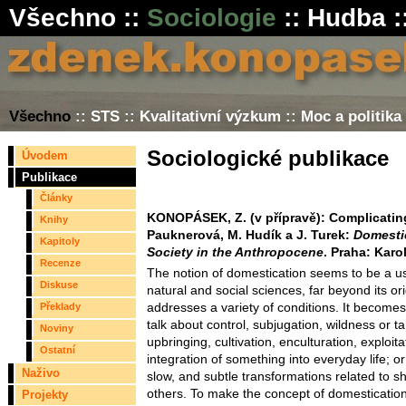
Všechno
::
Sociologie
::
Hudba
:
Všechno
::
STS
::
Kvalitativní výzkum
::
Moc a politika
Sociologické publikace
Úvodem
Publikace
Články
KONOPÁSEK, Z. (v přípravě): Complicating
Knihy
Pauknerová, M. Hudík a J. Turek:
Domesti
Kapitoly
Society in the Anthropocene
. Praha: Karo
Recenze
The notion of domestication seems to be a u
Diskuse
natural and social sciences, far beyond its ori
addresses a variety of conditions. It become
Překlady
talk about control, subjugation, wildness or ta
Noviny
upbringing, cultivation, enculturation, exploit
Ostatní
integration of something into everyday life; 
Naživo
slow, and subtle transformations related to s
others. To make the concept of domestication
Projekty