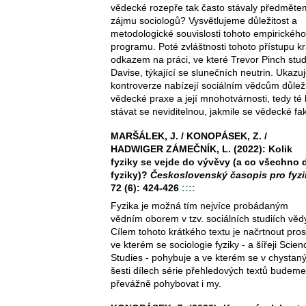
vědecké rozepře tak často stávaly předměte
zájmu sociologů? Vysvětlujeme důležitost a
metodologické souvislosti tohoto empirického
programu. Poté zvláštnosti tohoto přístupu k
odkazem na práci, ve které Trevor Pinch stu
Davise, týkající se slunečních neutrin. Ukaz
kontroverze nabízejí sociálním vědcům důlež
vědecké praxe a její mnohotvárnosti, tedy té 
stávat se neviditelnou, jakmile se vědecké fak
MARŠÁLEK, J. / KONOPÁSEK, Z. /
HADWIGER ZÁMEČNÍK, L. (2022): Kolik
fyziky se vejde do vývěvy (a co všechno 
fyziky)?
Československý časopis pro fyz
72 (6): 424-426
::::
Fyzika je možná tím nejvíce probádaným
vědním oborem v tzv. sociálních studiích věd
Cílem tohoto krátkého textu je načrtnout pros
ve kterém se sociologie fyziky - a šířeji Scien
Studies - pohybuje a ve kterém se v chystan
šesti dílech série přehledových textů budeme
převážně pohybovat i my.