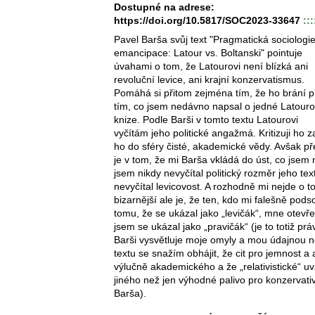
Dostupné na adrese:
https://doi.org/10.5817/SOC2023-33647
:::
Pavel Barša svůj text "Pragmatická sociologi
emancipace: Latour vs. Boltanski" pointuje
úvahami o tom, že Latourovi není blízká ani
revoluční levice, ani krajní konzervatismus.
Pomáhá si přitom zejména tím, že ho brání 
tím, co jsem nedávno napsal o jedné Latour
knize. Podle Barši v tomto textu Latourovi
vyčítám jeho politické angažmá. Kritizuji ho za
ho do sféry čisté, akademické vědy. Avšak př
je v tom, že mi Barša vkládá do úst, co jsem 
jsem nikdy nevyčítal politický rozměr jeho t
nevyčítal levicovost. A rozhodně mi nejde o to 
bizarnější ale je, že ten, kdo mi falešně podso
tomu, že se ukázal jako „levičák“, mne otevřen
jsem se ukázal jako „pravičák“ (je to totiž prá
Barši vysvětluje moje omyly a mou údajnou ne
textu se snažím obhájit, že cit pro jemnost a
výlučně akademického a že „relativistické“ uv
jiného než jen výhodné palivo pro konzervati
Barša).