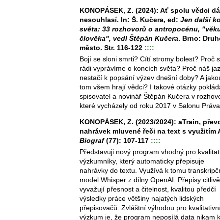
KONOPÁSEK, Z. (2024): Ať spolu vědci dá
nesouhlasí. In: Š. Kučera, ed:
Jen další k
světa: 33 rozhovorů o antropocénu, "věk
člověka", vedl Štěpán Kučera
. Brno: Druh
město. Str. 116-122
::::
Bojí se sloni smrti? Cítí stromy bolest? Proč s
rádi vyprávíme o koncích světa? Proč náš ja
nestačí k popsání výzev dnešní doby? A jakou
tom všem hrají vědci? I takové otázky poklád
spisovatel a novinář Štěpán Kučera v rozhov
které vycházely od roku 2017 v Salonu Práva
KONOPÁSEK, Z. (2023/2024): aTrain, přev
nahrávek mluvené řeči na text s využitím A
Biograf
(77): 107-117
::::
Představuji nový program vhodný pro kvalitat
výzkumníky, který automaticky přepisuje
nahrávky do textu. Využívá k tomu transkripč
model Whisper z dílny OpenAI. Přepisy citlivě
vyvažují přesnost a čitelnost, kvalitou předčí
výsledky práce většiny najatých lidských
přepisovačů. Zvláštní výhodou pro kvalitativn
výzkum je, že program neposílá data nikam 