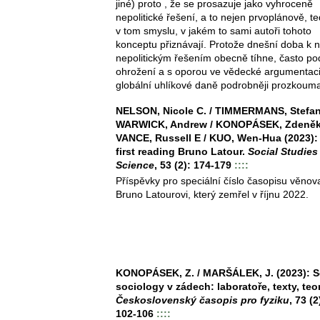
jiné) proto , že se prosazuje jako vyhroceně
nepolitické řešení, a to nejen prvoplánově, t
v tom smyslu, v jakém to sami autoři tohoto
konceptu přiznávají. Protože dnešní doba k 
nepolitickým řešením obecně tíhne, často po
ohrožení a s oporou ve vědecké argumentaci
globální uhlíkové daně podrobněji prozkouma
NELSON, Nicole C. / TIMMERMANS, Stefan
WARWICK, Andrew / KONOPÁSEK, Zdeněk
VANCE, Russell E / KUO, Wen-Hua (2023):
first reading Bruno Latour.
Social Studies
Science
, 53 (2): 174-179
::::
Příspěvky pro speciální číslo časopisu věno
Bruno Latourovi, který zemřel v říjnu 2022.
KONOPÁSEK, Z. / MARŠÁLEK, J. (2023): S
sociology v zádech: laboratoře, texty, teor
Československý časopis pro fyziku
, 73 (2
102-106
::::