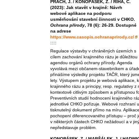
PRACH, J. / KONOPÁSEK, Z. / ŘÍHA, C.
(2023): Jak stavět v krajině: Návrh
webové aplikace na podporu
usměrňování stavební činnosti v CHKO.
Ochrana přírody
, 78 (6): 26-29. Dostupné
na adrese
https://www.casopis.ochranaprirody.cz/
::::
Regulace výstavby v chráněných územích s
cílem zachování krajinného rázu je důležitou
agendou orgánů ochrany přírody. Agenda
vyvolává mezi občanem-stavebníkem a úřade
přinášíme výsledky projektu TAČR, který jsm
lety. Výstupem projektu je webová aplikace, kt
krajinného rázu a principy, resp. regulativy z
kontextově citlivým způsobem a přístupnou f
Preventivních studií hodnocení krajinného r
jednotlivé CHKO pořizuje. Webové rozhraní
tisknutelný dokument přímo na míru. Aplikace
pochopení diferencovaného přístupu – proč 
v některých částech CHKO nežádoucí a v ji
nepředstavuje problém.
KONOPÁSEK, Z. / MARŠÁLEK, J. / HADW