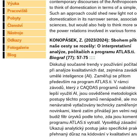
contemporary discourses of the Anthropocene
Výuka
to think of domestication in terms of a simp
Pracoviště
Such an approach could shed new light not 
Pobyty
domestication in its narrower sense, associate
sciences, but would also help to think more s
Členství
the power relations involved in various forms
Nástroje
KONOPÁSEK, Z. (2023/2024): Sbohem příte
Odkazy
naše cesty se rozešly: O interpretativní
Fotogalerie
analýze, počítačích a programu ATLAS.ti.
Blog
Biograf
(77): 57-75
::::
Diskutuji současné trendy v používání počíta
při analýze kvalitativních dat, zejména zavád
umělé inteligence (AI). Zaměřuji se přitom
především na program ATLAS.ti. V rámci
závodů, který z CAQDAS programů nabídne
lepší využití AI, jsou osvědčené metodologic
postupy těchto programů nenápadně, ale m
nenávratně vytlačovány technicky zaměřený
novinkami, které zatím přinášejí jen velmi nej
budiž filtr úryvků podle toho, zda jsou kome
programu ATLAS.ti vytratil. Vysvětluji zásadní 
Ukazuji analytický postup jako specifické prakt
přehnaný důraz na kódování v kvalitativní an