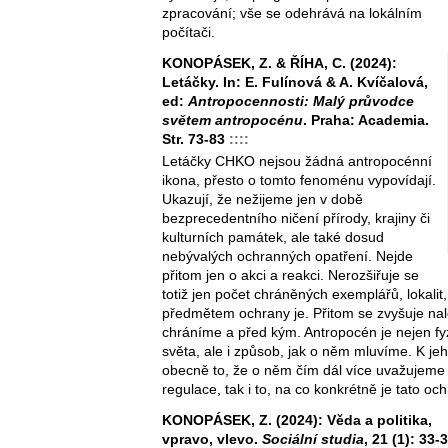
zpracování; vše se odehrává na lokálním
počítači.
KONOPÁSEK, Z. & ŘÍHA, C. (2024):
Letáčky. In: E. Fulínová & A. Kvíčalová,
ed:
Antropocennosti: Malý průvodce
světem antropocénu
. Praha: Academia.
Str. 73-83
::::
Letáčky CHKO nejsou žádná antropocénní
ikona, přesto o tomto fenoménu vypovídají.
Ukazují, že nežijeme jen v době
bezprecedentního ničení přírody, krajiny či
kulturních památek, ale také dosud
nebývalých ochranných opatření. Nejde
přitom jen o akci a reakci. Nerozšiřuje se
totiž jen počet chráněných exemplářů, lokalit, 
předmětem ochrany je. Přitom se zvyšuje nal
chráníme a před kým. Antropocén je nejen f
světa, ale i způsob, jak o něm mluvíme. K jeho
obecně to, že o něm čím dál více uvažujeme 
regulace, tak i to, na co konkrétně je tato o
KONOPÁSEK, Z. (2024): Věda a politika,
vpravo, vlevo.
Sociální studia
, 21 (1): 33-3