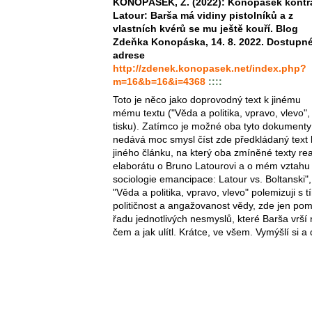
KONOPÁSEK, Z. (2022): Konopásek kontr
Latour: Barša má vidiny pistolníků a z
vlastních kvérů se mu ještě kouří. Blog
Zdeňka Konopáska, 14. 8. 2022. Dostupn
adrese
http://zdenek.konopasek.net/index.php?
m=16&b=16&i=4368
::::
Toto je něco jako doprovodný text k jinému
mému textu ("Věda a politika, vpravo, vlevo",
tisku). Zatímco je možné oba tyto dokumenty 
nedává moc smysl číst zde předkládaný text
jiného článku, na který oba zmíněné texty rea
elaborátu o Bruno Latourovi a o mém vztahu
sociologie emancipace: Latour vs. Boltanski",
"Věda a politika, vpravo, vlevo" polemizuji s t
političnost a angažovanost vědy, zde jen pom
řadu jednotlivých nesmyslů, které Barša vrší 
čem a jak ulítl. Krátce, ve všem. Vymýšlí si a 