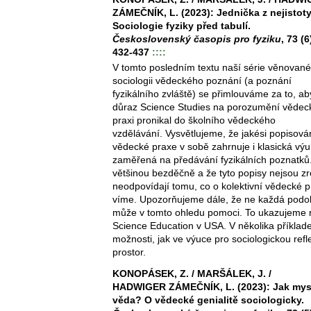
ZÁMEČNÍK, L. (2023): Jednička z nejistot
Sociologie fyziky před tabulí.
Československý časopis pro fyziku
, 73 (6
432-437
::::
V tomto posledním textu naší série věnované
sociologii vědeckého poznání (a poznání
fyzikálního zvláště) se přimlouváme za to, ab
důraz Science Studies na porozumění vědec
praxi pronikal do školního vědeckého
vzdělávání. Vysvětlujeme, že jakési popisová
vědecké praxe v sobě zahrnuje i klasická vý
zaměřená na předávání fyzikálních poznatků.
většinou bezděčně a že tyto popisy nejsou zro
neodpovídají tomu, co o kolektivní vědecké pr
víme. Upozorňujeme dále, že ne každá podo
může v tomto ohledu pomoci. To ukazujeme n
Science Education v USA. V několika příkla
možnosti, jak ve výuce pro sociologickou refl
prostor.
KONOPÁSEK, Z. / MARŠÁLEK, J. /
HADWIGER ZÁMEČNÍK, L. (2023): Jak mys
věda? O vědecké genialitě sociologicky.