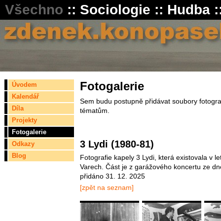
Všechno
::
Sociologie
::
Hudba
:
Fotogalerie
Úvodem
Kalendář
Sem budu postupně přidávat soubory fotograf
Díla
tématům.
Projekty
Fotogalerie
3 Lydi (1980-81)
Odkazy
Blog
Fotografie kapely 3 Lydi, která existovala v 
Varech. Část je z garážového koncertu ze dn
přidáno 31. 12. 2025
[zpět na seznam]