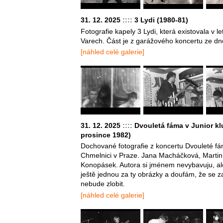
31. 12. 2025
::::
3 Lydi (1980-81)
Fotografie kapely 3 Lydi, která existovala v 
Varech. Část je z garážového koncertu ze dn
[náhled celé galerie]
31. 12. 2025
::::
Dvouletá fáma v Junior kl
prosince 1982)
Dochované fotografie z koncertu Dvouleté fá
Chmelnici v Praze. Jana Macháčková, Martin
Konopásek. Autora si jménem nevybavuju, al
ještě jednou za ty obrázky a doufám, že se za
nebude zlobit.
[náhled celé galerie]