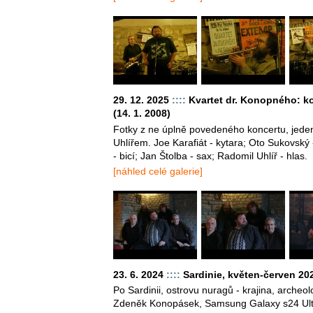
29. 12. 2025
::::
Kvartet dr. Konopného: ko
(14. 1. 2008)
Fotky z ne úplně povedeného koncertu, jede
Uhlířem. Joe Karafiát - kytara; Oto Sukovsk
- bicí; Jan Štolba - sax; Radomil Uhlíř - hlas.
[náhled celé galerie]
23. 6. 2024
::::
Sardinie, květen-červen 20
Po Sardinii, ostrovu nuragů - krajina, archeol
Zdeněk Konopásek, Samsung Galaxy s24 Ult