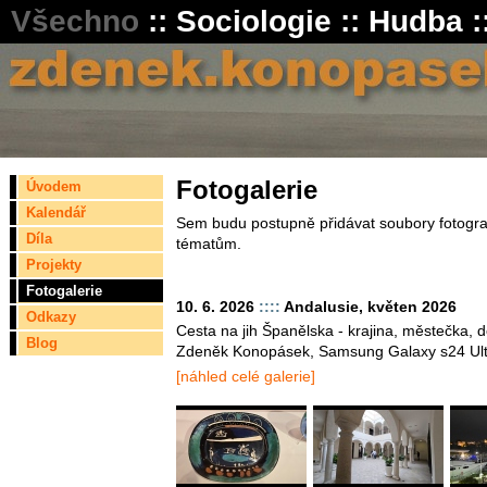
Všechno
::
Sociologie
::
Hudba
:
Fotogalerie
Úvodem
Kalendář
Sem budu postupně přidávat soubory fotograf
Díla
tématům.
Projekty
Fotogalerie
10. 6. 2026
::::
Andalusie, květen 2026
Odkazy
Cesta na jih Španělska - krajina, městečka, d
Blog
Zdeněk Konopásek, Samsung Galaxy s24 Ult
[náhled celé galerie]