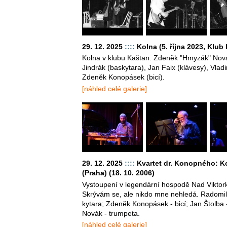
29. 12. 2025
::::
Kolna (5. října 2023, Klub
Kolna v klubu Kaštan. Zdeněk "Hmyzák" Nová
Jindrák (baskytara), Jan Faix (klávesy), Vlad
Zdeněk Konopásek (bicí).
[náhled celé galerie]
29. 12. 2025
::::
Kvartet dr. Konopného: K
(Praha) (18. 10. 2006)
Vystoupení v legendární hospodě Nad Viktor
Skrývám se, ale nikdo mne nehledá. Radomil U
kytara; Zdeněk Konopásek - bicí; Jan Štolb
Novák - trumpeta.
[náhled celé galerie]