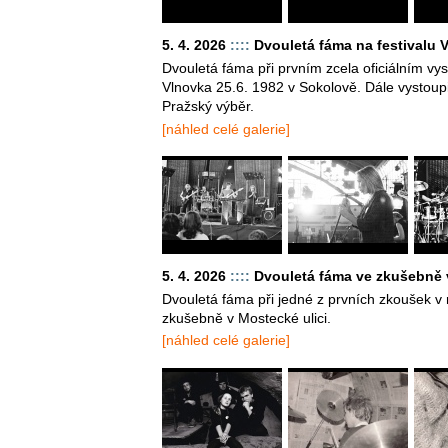
5. 4. 2026
::::
Dvouletá fáma na festivalu 
Dvouletá fáma při prvním zcela oficiálním vys
Vlnovka 25.6. 1982 v Sokolově. Dále vystoup
Pražský výběr.
[náhled celé galerie]
5. 4. 2026
::::
Dvouletá fáma ve zkušebně 
Dvouletá fáma při jedné z prvních zkoušek 
zkušebně v Mostecké ulici.
[náhled celé galerie]