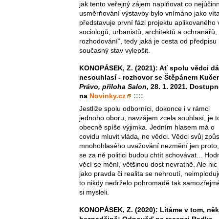
jak tento veřejný zájem naplňovat co nejúčinn
usměrňování výstavby bylo vnímáno jako víta
představuje první fázi projektu aplikovaného
sociologů, urbanistů, architektů a ochranářů, 
rozhodování“, tedy jaká je cesta od předpisu k
současný stav vylepšit.
KONOPÁSEK, Z. (2021): Ať spolu vědci dá
nesouhlasí - rozhovor se Štěpánem Kučer
Právo, příloha Salon
, 28. 1. 2021. Dostup
na
Novinky.cz
::::
Jestliže spolu odborníci, dokonce i v rámci
jednoho oboru, navzájem zcela souhlasí, je t
obecně spíše výjimka. Jedním hlasem má o
covidu mluvit vláda, ne vědci. Vědci svůj způ
mnohohlasého uvažování nezmění jen proto,
se za ně politici budou chtít schovávat... Hod
věcí se mění, většinou dost nevratně. Ale nic
jako pravda či realita se nehroutí, neimplodu
to nikdy nedrželo pohromadě tak samozřejmě
si mysleli.
KONOPÁSEK, Z. (2020): Lítáme v tom, něk
beznadějně: Odpověď na recenzi Radka