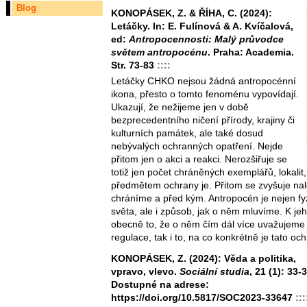
Blog
KONOPÁSEK, Z. & ŘÍHA, C. (2024):
Letáčky. In: E. Fulínová & A. Kvíčalová,
ed:
Antropocennosti: Malý průvodce
světem antropocénu
. Praha: Academia.
Str. 73-83
::::
Letáčky CHKO nejsou žádná antropocénní
ikona, přesto o tomto fenoménu vypovídají.
Ukazují, že nežijeme jen v době
bezprecedentního ničení přírody, krajiny či
kulturních památek, ale také dosud
nebývalých ochranných opatření. Nejde
přitom jen o akci a reakci. Nerozšiřuje se
totiž jen počet chráněných exemplářů, lokalit, 
předmětem ochrany je. Přitom se zvyšuje nal
chráníme a před kým. Antropocén je nejen f
světa, ale i způsob, jak o něm mluvíme. K jeho
obecně to, že o něm čím dál více uvažujeme 
regulace, tak i to, na co konkrétně je tato o
KONOPÁSEK, Z. (2024): Věda a politika,
vpravo, vlevo.
Sociální studia
, 21 (1): 33-3
Dostupné na adrese:
https://doi.org/10.5817/SOC2023-33647
:::