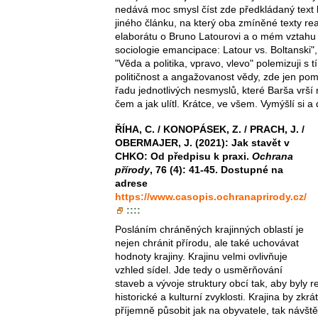
nedává moc smysl číst zde předkládaný text
jiného článku, na který oba zmíněné texty rea
elaborátu o Bruno Latourovi a o mém vztahu
sociologie emancipace: Latour vs. Boltanski",
"Věda a politika, vpravo, vlevo" polemizuji s t
političnost a angažovanost vědy, zde jen pom
řadu jednotlivých nesmyslů, které Barša vrší 
čem a jak ulítl. Krátce, ve všem. Vymýšlí si a 
ŘÍHA, C. / KONOPÁSEK, Z. / PRACH, J. /
OBERMAJER, J. (2021): Jak stavět v
CHKO: Od předpisu k praxi.
Ochrana
přírody
, 76 (4): 41-45. Dostupné na
adrese
https://www.casopis.ochranaprirody.cz/
::::
Posláním chráněných krajinných oblastí je
nejen chránit přírodu, ale také uchovávat
hodnoty krajiny. Krajinu velmi ovlivňuje
vzhled sídel. Jde tedy o usměrňování
staveb a vývoje struktury obcí tak, aby byly 
historické a kulturní zvyklosti. Krajina by zkr
příjemně působit jak na obyvatele, tak návšt