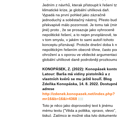
Jedním z návrhů, kterak přistoupit k řešení tz
klimatické krize, je globální uhlíková daň.
Vypadá na první pohled jako zázračně
jednoduchý a soběstačný nástroj. Přesto bud
překvapivě málo pozornosti. Je tomu tak (m
jiné) proto , že se prosazuje jako vyhroceně
nepolitické řešení, a to nejen prvoplánově, t
v tom smyslu, v jakém to sami autoři tohoto
konceptu přiznávají. Protože dnešní doba k 
nepolitickým řešením obecně tíhne, často po
ohrožení a s oporou ve vědecké argumentaci
globální uhlíkové daně podrobněji prozkouma
KONOPÁSEK, Z. (2022): Konopásek kontr
Latour: Barša má vidiny pistolníků a z
vlastních kvérů se mu ještě kouří. Blog
Zdeňka Konopáska, 14. 8. 2022. Dostupn
adrese
http://zdenek.konopasek.net/index.php?
m=16&b=16&i=4368
::::
Toto je něco jako doprovodný text k jinému
mému textu ("Věda a politika, vpravo, vlevo",
tisku). Zatímco je možné oba tyto dokumenty 