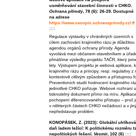
usměrňování stavební činnosti v CHKO.
Ochrana přírody
, 78 (6): 26-29. Dostupné
na adrese
https://www.casopis.ochranaprirody.cz/
::::
Regulace výstavby v chráněných územích s
cílem zachování krajinného rázu je důležitou
agendou orgánů ochrany přírody. Agenda
vyvolává mezi občanem-stavebníkem a úřade
přinášíme výsledky projektu TAČR, který jsm
lety. Výstupem projektu je webová aplikace, kt
krajinného rázu a principy, resp. regulativy z
kontextově citlivým způsobem a přístupnou f
Preventivních studií hodnocení krajinného r
jednotlivé CHKO pořizuje. Webové rozhraní
tisknutelný dokument přímo na míru. Aplikace
pochopení diferencovaného přístupu – proč 
v některých částech CHKO nežádoucí a v ji
nepředstavuje problém.
KONOPÁSEK, Z. (2023): Globální uhlíková
daň ladem ležící: K politickému rozměru tz
nepolitických řešení.
Vesmír
, 102 (6)
::::