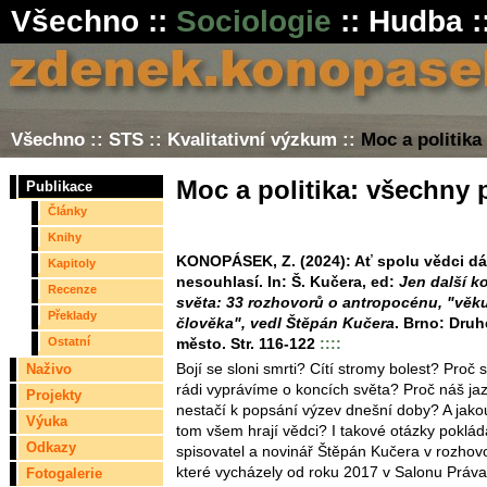
Všechno
::
Sociologie
::
Hudba
:
Všechno
::
STS
::
Kvalitativní výzkum
::
Moc a politika
Moc a politika: všechny 
Publikace
Články
Knihy
KONOPÁSEK, Z. (2024): Ať spolu vědci dá
Kapitoly
nesouhlasí. In: Š. Kučera, ed:
Jen další k
Recenze
světa: 33 rozhovorů o antropocénu, "věk
Překlady
člověka", vedl Štěpán Kučera
. Brno: Druh
Ostatní
město. Str. 116-122
::::
Bojí se sloni smrti? Cítí stromy bolest? Proč s
Naživo
rádi vyprávíme o koncích světa? Proč náš ja
Projekty
nestačí k popsání výzev dnešní doby? A jakou
Výuka
tom všem hrají vědci? I takové otázky poklád
Odkazy
spisovatel a novinář Štěpán Kučera v rozhov
které vycházely od roku 2017 v Salonu Práva
Fotogalerie