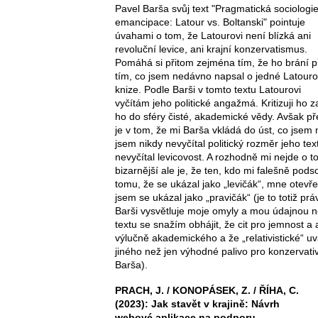
Pavel Barša svůj text "Pragmatická sociologi
emancipace: Latour vs. Boltanski" pointuje
úvahami o tom, že Latourovi není blízká ani
revoluční levice, ani krajní konzervatismus.
Pomáhá si přitom zejména tím, že ho brání 
tím, co jsem nedávno napsal o jedné Latour
knize. Podle Barši v tomto textu Latourovi
vyčítám jeho politické angažmá. Kritizuji ho za
ho do sféry čisté, akademické vědy. Avšak př
je v tom, že mi Barša vkládá do úst, co jsem 
jsem nikdy nevyčítal politický rozměr jeho t
nevyčítal levicovost. A rozhodně mi nejde o to 
bizarnější ale je, že ten, kdo mi falešně podso
tomu, že se ukázal jako „levičák“, mne otevřen
jsem se ukázal jako „pravičák“ (je to totiž prá
Barši vysvětluje moje omyly a mou údajnou ne
textu se snažím obhájit, že cit pro jemnost a
výlučně akademického a že „relativistické“ uv
jiného než jen výhodné palivo pro konzervati
Barša).
PRACH, J. / KONOPÁSEK, Z. / ŘÍHA, C.
(2023): Jak stavět v krajině: Návrh
webové aplikace na podporu