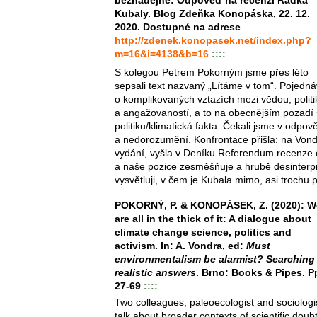
Kubaly. Blog Zdeňka Konopáska, 22. 12.
2020. Dostupné na adrese
http://zdenek.konopasek.net/index.php?
m=16&i=4138&b=16
::::
S kolegou Petrem Pokorným jsme přes léto
sepsali text nazvaný „Lítáme v tom“. Pojedn
o komplikovaných vztazích mezi vědou, polit
a angažovaností, a to na obecnějším pozadí 
politiku/klimatická fakta. Čekali jsme v odpo
a nedorozumění. Konfrontace přišla: na Vond
vydání, vyšla v Deníku Referendum recenze 
a naše pozice zesměšňuje a hrubě desinterpr
vysvětluji, v čem je Kubala mimo, asi trochu 
POKORNÝ, P. & KONOPÁSEK, Z. (2020): W
are all in the thick of it: A dialogue about
climate change science, politics and
activism. In: A. Vondra, ed:
Must
environmentalism be alarmist? Searching 
realistic answers
. Brno: Books & Pipes. P
27-69
::::
Two colleagues, paleoecologist and sociologi
talk about broader contexts of scientific doub