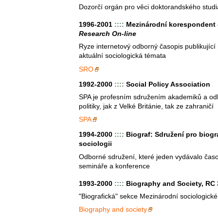
Dozorčí orgán pro věci doktorandského stud
1996-2001
::::
Mezinárodní korespondent
Research On-line
Ryze internetový odborný časopis publikujíc
aktuální sociologická témata
SRO
1992-2000
::::
Social Policy Association
SPA je profesním sdružením akademiků a odbo
politiky, jak z Velké Británie, tak ze zahraničí
SPA
1994-2000
::::
Biograf: Sdružení pro biogra
sociologii
Odborné sdružení, které jeden vydávalo čas
semináře a konference
1993-2000
::::
Biography and Society, RC 
"Biografická" sekce Mezinárodní sociologick
Biography and society