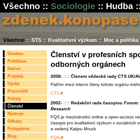
Všechno
::
Sociologie
::
Hudba
:
Všechno
::
STS
::
Kvalitativní výzkum
::
Moc a politika
Členství v profesních sp
Úvodem
Publikace
odborných orgánech
Naživo
Projekty
2008-
::::
Členem vědecké rady CTS UK/A
Výuka
Patřím mezi interní členy tohoto orgánu mé
Pracoviště
CTS
Pobyty
2002-
::::
Redakční rada časopisu
Forum: 
Členství
Research
Nástroje
FQS je mezinárodní online a open-access r
Odkazy
časopis pro kvalitativní výzkum v sociálních 
a vedený Katjou Mruck
Fotogalerie
Blog
FQS