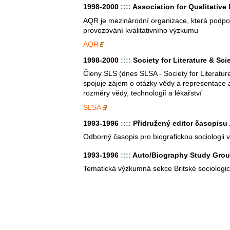
1998-2000
::::
Association for Qualitative
AQR je mezinárodní organizace, která podpor
provozování kvalitativního výzkumu
AQR
1998-2000
::::
Society for Literature & Sci
Členy SLS (dnes SLSA - Society for Literature
spojuje zájem o otázky vědy a representace a 
rozměry vědy, technologií a lékařství
SLSA
1993-1996
::::
Přidružený editor časopisu
Odborný časopis pro biografickou sociologii 
1993-1996
::::
Auto/Biography Study Gro
Tematická výzkumná sekce Britské sociologic