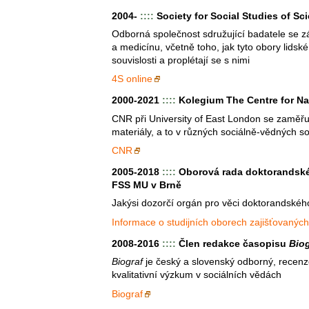
2004-
::::
Society for Social Studies of Sc
Odborná společnost sdružující badatele se 
a medicínu, včetně toho, jak tyto obory lidské 
souvislosti a proplétají se s nimi
4S online
2000-2021
::::
Kolegium The Centre for Na
CNR při University of East London se zaměřuj
materiály, a to v různých sociálně-vědných s
CNR
2005-2018
::::
Oborová rada doktorandské
FSS MU v Brně
Jakýsi dozorčí orgán pro věci doktorandské
Informace o studijních oborech zajišťovaných
2008-2016
::::
Člen redakce časopisu
Biog
Biograf
je český a slovenský odborný, recen
kvalitativní výzkum v sociálních vědách
Biograf