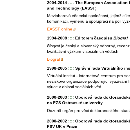
2004-2014
::::
The European Association f
and Technology (EASST)
Mezioborová vědecká společnost, jejímž cíle
komunikaci, výměnu a spolupráci na poli výz
EASST online
1994-2008
::::
Editorem časopisu
Biograf
Biograf
je český a slovenský odborný, recen
kvalitativní výzkum v sociálních vědách
Biograf
1998-2005
::::
Správní rada Virtuálního ins
Virtuální institut - internetové centrum pro soc
nezisková organizace podporující využívání I
výuce v oblasti sociálních věd
2000-2003
::::
Oborová rada doktorandské
na FZS Ostravské univerzity
Dozorčí orgán pro věci doktorandského stud
2000-2002
::::
Oborová rada doktorandské
FSV UK v Praze