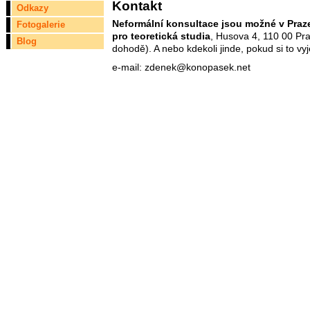
Kontakt
Odkazy
Neformální konsultace jsou možné v Praze
Fotogalerie
pro teoretická studia
, Husova 4, 110 00 Pr
Blog
dohodě). A nebo kdekoli jinde, pokud si to v
e-mail: zdenek@konopasek.net