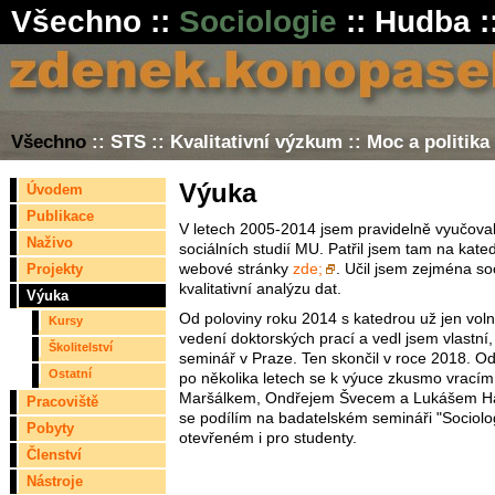
Všechno
::
Sociologie
::
Hudba
:
Všechno
::
STS
::
Kvalitativní výzkum
::
Moc a politika
Výuka
Úvodem
Publikace
V letech 2005-2014 jsem pravidelně vyučova
Naživo
sociálních studií MU. Patřil jsem tam na kate
Projekty
webové stránky
zde;
. Učil jsem zejména soc
kvalitativní analýzu dat.
Výuka
Od poloviny roku 2014 s katedrou už jen vol
Kursy
vedení doktorských prací a vedl jsem vlastní,
Školitelství
seminář v Praze. Ten skončil v roce 2018. O
Ostatní
po několika letech se k výuce zkusmo vrací
Maršálkem, Ondřejem Švecem a Lukášem 
Pracoviště
se podílím na badatelském semináři "Sociologie
Pobyty
otevřeném i pro studenty.
Členství
Nástroje