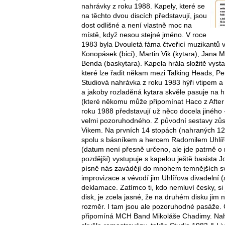
nahrávky z roku 1988. Kapely, které se
na těchto dvou discích představují, jsou
dost odlišné a není vlastně moc na
místě, když nesou stejné jméno. V roce
1983 byla Dvouletá fáma čtveřicí muzikantů 
Konopásek (bicí), Martin Vik (kytara), Jana 
Benda (baskytara). Kapela hrála složitě vyst
které lze řadit někam mezi Talking Heads, Pe
Studiová nahrávka z roku 1983 hýři vtipem 
a jakoby rozladěná kytara skvěle pasuje na
(které někomu může připomínat Haco z After 
roku 1988 představují už něco docela jiného -
velmi pozoruhodného. Z původní sestavy zůs
Vikem. Na prvních 14 stopách (nahraných 12. 
spolu s básníkem a hercem Radomilem Uhlíře
(datum není přesně určeno, ale jde patrně o
pozdější) vystupuje s kapelou ještě basista 
písně nás zavádějí do mnohem temnějších sv
improvizace a vévodí jim Uhlířova divadelní (
deklamace. Zatímco ti, kdo nemluví česky, si j
disk, je zcela jasné, že na druhém disku jim 
rozměr. I tam jsou ale pozoruhodné pasáže.
připomíná MCH Band Mikoláše Chadimy. Nahr