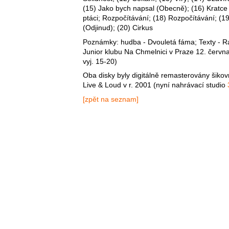
(15) Jako bych napsal (Obecně); (16) Kratce 
ptáci; Rozpočítávání; (18) Rozpočítávání; (19
(Odjinud); (20) Cirkus
Poznámky: hudba - Dvouletá fáma; Texty - R
Junior klubu Na Chmelnici v Praze 12. červ
vyj. 15-20)
Oba disky byly digitálně remasterovány šik
Live & Loud v r. 2001 (nyní nahrávací studio
[zpět na seznam]