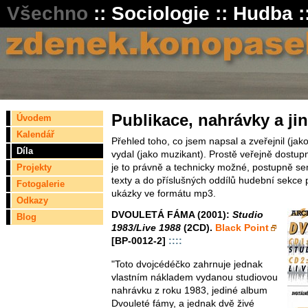
Všechno
::
Sociologie
::
Hudba
:
Publikace, nahrávky a ji
Úvodem
Kalendář
Přehled toho, co jsem napsal a zveřejnil (jak
Díla
vydal (jako muzikant). Prostě veřejně dostup
je to právně a technicky možné, postupně se
Projekty
texty a do příslušných oddílů hudební sekce 
Fotogalerie
ukázky ve formátu mp3.
Odkazy
DVOULETÁ FÁMA (2001):
Studio
Blog
1983/Live 1988
(2CD).
Black Point
[BP-0012-2]
::::
"Toto dvojcédéčko zahrnuje jednak
vlastním nákladem vydanou studiovou
nahrávku z roku 1983, jediné album
Dvouleté fámy, a jednak dvě živé