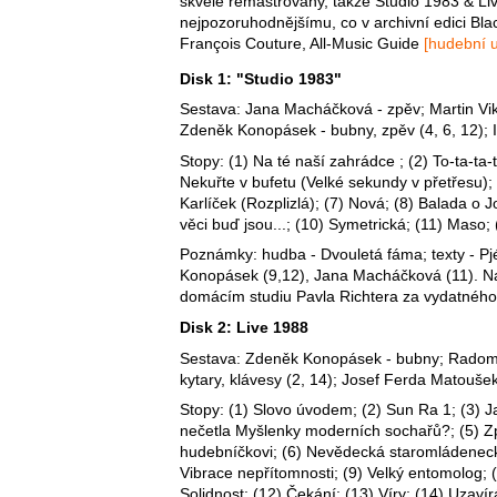
skvěle remastrovány, takže Studio 1983 & Li
nejpozoruhodnějšímu, co v archivní edici Blac
François Couture, All-Music Guide
[hudební 
Disk 1: "Studio 1983"
Sestava: Jana Macháčková - zpěv; Martin Vik -
Zdeněk Konopásek - bubny, zpěv (4, 6, 12); 
Stopy: (1) Na té naší zahrádce ; (2) To-ta-ta-
Nekuřte v bufetu (Velké sekundy v přetřesu); (
Karlíček (Rozplizlá); (7) Nová; (8) Balada o 
věci buď jsou...; (10) Symetrická; (11) Maso; 
Poznámky: hudba - Dvouletá fáma; texty - Pj
Konopásek (9,12), Jana Macháčková (11). Na
domácím studiu Pavla Richtera za vydatného 
Disk 2: Live 1988
Sestava: Zdeněk Konopásek - bubny; Radomil 
kytary, klávesy (2, 14); Josef Ferda Matouše
Stopy: (1) Slovo úvodem; (2) Sun Ra 1; (3) Jak
nečetla Myšlenky moderních sochařů?; (5) 
hudebníčkovi; (6) Nevědecká staromládenecká;
Vibrace nepřítomnosti; (9) Velký entomolog;
Solidnost; (12) Čekání; (13) Víry; (14) Uzavír